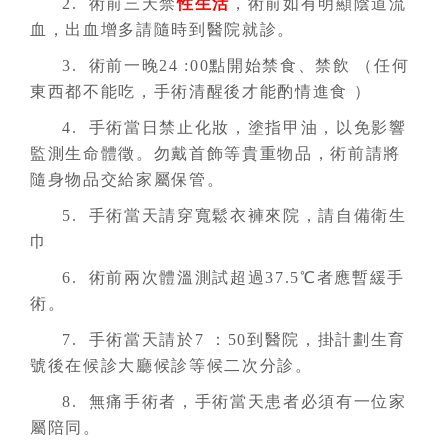
2. 術前三天禁
性生活
，術前如有明顯陰道流
血，出血增多請隨時到醫院就診。
3. 術前一晚24 :00點開始禁食、禁飲 （任何
東西都不能吃，手術清醒後才能酌情進食 ）
4. 手術當日禁止化妝，塗指甲油，以免影響
監測生命體徵。勿戴首飾等貴重物品，術前請將
隨身物品交給家屬保管。
5. 手術當天請穿寬鬆衣褲來院，請自備衛生
巾
6. 術前兩次體溫測試超過37.5℃者應暫緩手
術。
7. 手術當天請於7 ：50到醫院，掛計劃生育
號後在候診大廳候診等候二次分診。
8. 無痛手術者，手術當天患者必須有一位家
屬陪同。