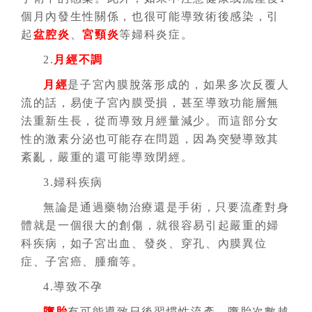
個月內發生性關係，也很可能導致術後感染，引
起
盆腔炎
、
宮頸炎
等婦科炎症。
2.
月經不調
月經
是子宮內膜脫落形成的，如果多次反覆人
流的話，易使子宮內膜受損，甚至導致功能層無
法重新生長，從而導致月經量減少。而這部分女
性的激素分泌也可能存在問題，因為突變導致其
紊亂，嚴重的還可能導致閉經。
3.婦科疾病
無論是通過藥物治療還是手術，只要流產對身
體就是一個很大的創傷，就很容易引起嚴重的婦
科疾病，如子宮出血、發炎、穿孔、內膜異位
症、子宮癌、腫瘤等。
4.導致不孕
墮胎
有可能導致日後習慣性流產，墮胎次數越