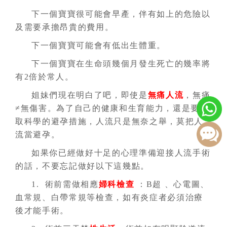
下一個寶寶很可能會早產，伴有如上的危險以
及需要承擔昂貴的費用。
下一個寶寶可能會有低出生體重。
下一個寶寶在生命頭幾個月發生死亡的幾率將
有2倍於常人。
姐妹們現在明白了吧，即使是
無痛人流
，無痛
≠無傷害。為了自己的健康和生育能力，還是要採
取科學的避孕措施，人流只是無奈之舉，莫把人
流當避孕。
如果你已經做好十足的心理準備迎接人流手術
的話，不要忘記做好以下這幾點。
1. 術前需做相應
婦科檢查
：B超 、心電圖、
血常規、白帶常規等檢查，如有炎症者必須治療
後才能手術。