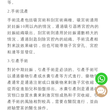
等。
2.手術流產
手術流產包括吸宮術和刮宮術兩種。吸宮術適用
於妊娠10周以內的情況，通過吸引器將宮腔內的
妊娠組織吸出。刮宮術則適用於妊娠週數稍大的
情況，通過刮匙刮除宮腔內的組織。手術流產相
對來說效果確切，但也可能導致子宮穿孔、宮腔
粘連等並發症。
3.引產手術
對於中期妊娠，引產手術是必須的。引產手術可
以通過藥物引產或水囊引產等方式進行。藥物引
產通常是通過注射或口服藥物來刺激子宮收縮，
從而促進胎兒和胎盤排出。水囊引產則是通過在
宮頸口放置水囊來刺激宮頸成熟和子宮收縮。引
產手術的風險相對較高，需要在醫院進行，並由
經驗豐富的醫生操作。