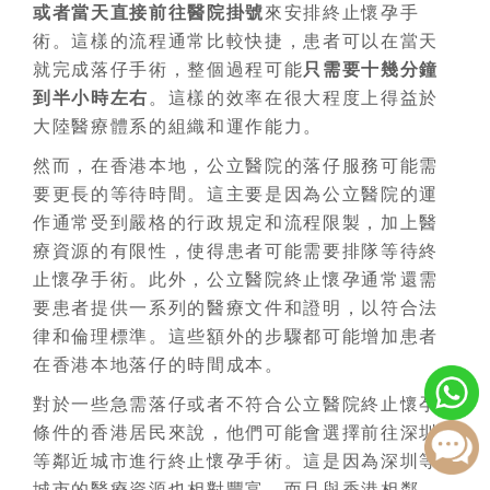
或者當天直接前往醫院掛號
來安排終止懷孕手
術。這樣的流程通常比較快捷，患者可以在當天
就完成
落仔
手術，整個過程可能
只需要十幾分鐘
到半小時左右
。這樣的效率在很大程度上得益於
大陸醫療體系的組織和運作能力。
然而，在香港本地，公立醫院的
落仔
服務可能需
要更長的等待時間。這主要是因為公立醫院的運
作通常受到嚴格的行政規定和流程限製，加上醫
療資源的有限性，使得患者可能需要排隊等待終
止懷孕手術。此外，公立醫院終止懷孕通常還需
要患者提供一系列的醫療文件和證明，以符合法
律和倫理標準。這些額外的步驟都可能增加患者
在香港本地
落仔
的時間成本。
對於一些急需
落仔
或者不符合公立醫院
終止懷孕
條件的香港居民來說，他們可能會選擇前往深圳
等鄰近城市進行終止懷孕手術。這是因為深圳等
城市的醫療資源也相對豐富，而且與香港相鄰，