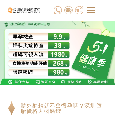
體外射精就不會懷孕嗎？深圳墮
胎價格大概幾錢