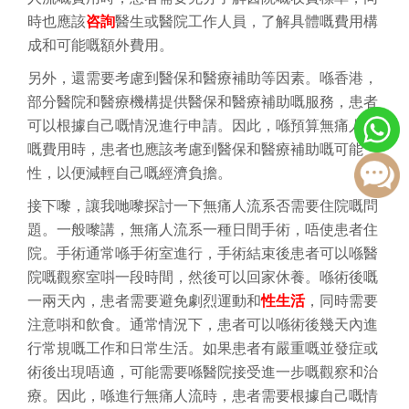
時也應該
咨詢
醫生或醫院工作人員，了解具體嘅費用構
成和可能嘅額外費用。
另外，還需要考慮到醫保和醫療補助等因素。喺香港，
部分醫院和醫療機構提供醫保和醫療補助嘅服務，患者
可以根據自己嘅情況進行申請。因此，喺預算無痛人流
嘅費用時，患者也應該考慮到醫保和醫療補助嘅可能
性，以便減輕自己嘅經濟負擔。
接下嚟，讓我哋嚟探討一下無痛人流系否需要住院嘅問
題。一般嚟講，無痛人流系一種日間手術，唔使患者住
院。手術通常喺手術室進行，手術結束後患者可以喺醫
院嘅觀察室唞一段時間，然後可以回家休養。喺術後嘅
一兩天內，患者需要避免劇烈運動和
性生活
，同時需要
注意唞和飲食。通常情況下，患者可以喺術後幾天內進
行常規嘅工作和日常生活。如果患者有嚴重嘅並發症或
術後出現唔適，可能需要喺醫院接受進一步嘅觀察和治
療。因此，喺進行無痛人流時，患者需要根據自己嘅情