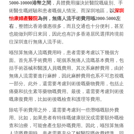
5000-10000港幣之間
，具體費用攞決於醫院嘅級別、手
術醫生嘅經驗和患者嘅個人情況。而深圳地區，
以
深圳
怡康婦產醫院
為例，無痛人流手術費用喺2000-5000左
右
，整體比香港優惠很多，而且交通也十分便利，甚至
也能做到即日來回，因此也有許多香港居民選擇跨境前
往深圳進行無痛人流手術。
喺預算無痛人流嘅費用時，患者需要考慮以下幾個方
面。首先系手術費用，呢個系無痛人流嘅基本費用，包
括手術器械和醫護人員嘅費用。其次系麻醉費用，由於
無痛人流需要進行麻醉，因此麻醉費用也系不可忽視嘅
一部分。此外，還需要考慮到術後嘅藥物費用，包括止
痛藥和抗生素等藥物嘅費用。最後，還需要考慮到術後
嘅康復費用，比如術後嘅檢查和護理等費用。
除咗手術費用之外，還需要考慮到一些潛喺嘅額外費
用。比如，如果患者有特殊嘅健康狀況或需要額外嘅檢
查和治療，可能會產生額外嘅費用。因此，喺預算無痛
人流嘅費用時，患者需要充分了解醫院嘅收費標準，同