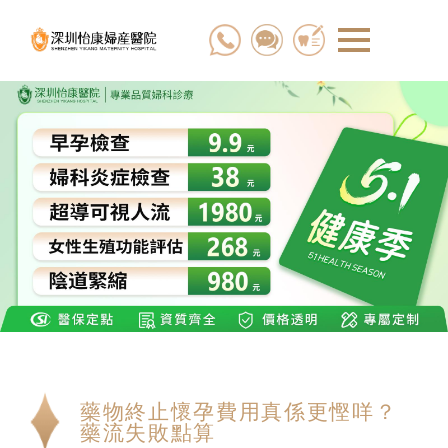
藥物終止懷孕費用真係更慳咩？
藥流失敗點算