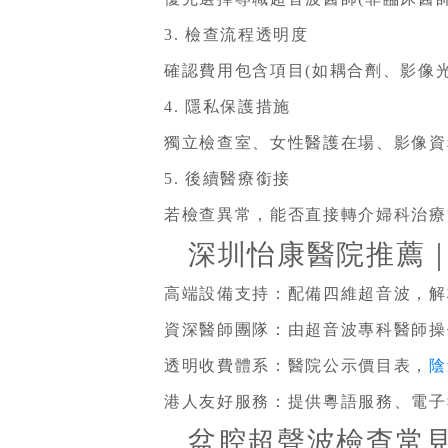
3. 檢查流程透明度
確認費用包含項目(如耦合劑、影像
4. 隱私保護措施
獨立檢查室、女性醫護在場、影像資
5. 後續醫療銜接
若檢查異常，能否直接轉介婦科治療
深圳怡康醫院推薦｜
高端設備支持：
配備四維超音波，解析
資深醫師團隊
：
由超音波專科醫師操
透明收費體系
：醫院
公示價目表，
陰
港人友好服務
：
提供粵語服務、電子
盆腔超聲波檢查常見