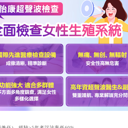
兼任)，經驗>5年者誤診率低60%