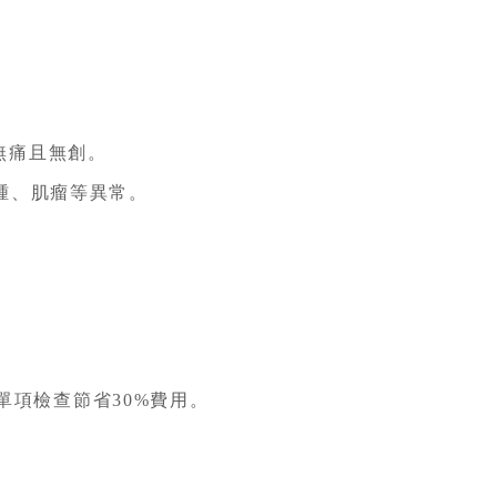
無痛且無創。
腫、肌瘤等異常。
單項檢查節省30%費用。