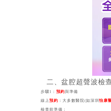
二、盆腔超聲波檢
步驟1：
預約
與準備
線上
預約
：大多數醫院(如深圳
怡康
檢查前準備：