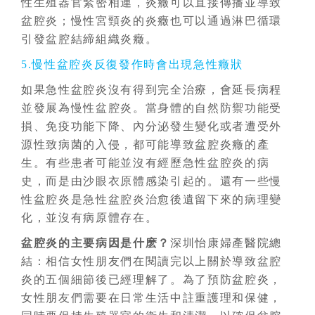
性生殖器官緊密相連，炎癥可以直接傳播並導致
盆腔炎；慢性宮頸炎的炎癥也可以通過淋巴循環
引發盆腔結締組織炎癥。
5.慢性盆腔炎反復發作時會出現急性癥狀
如果急性盆腔炎沒有得到完全治療，會延長病程
並發展為慢性盆腔炎。當身體的自然防禦功能受
損、免疫功能下降、內分泌發生變化或者遭受外
源性致病菌的入侵，都可能導致盆腔炎癥的產
生。有些患者可能並沒有經歷急性盆腔炎的病
史，而是由沙眼衣原體感染引起的。還有一些慢
性盆腔炎是急性盆腔炎治愈後遺留下來的病理變
化，並沒有病原體存在。
盆腔炎的主要病因是什麽？
深圳怡康婦產醫院總
結：相信女性朋友們在閱讀完以上關於導致盆腔
炎的五個細節後已經理解了。為了預防盆腔炎，
女性朋友們需要在日常生活中註重護理和保健，