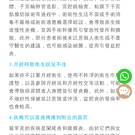
體、子宮輸卵管造影、宮腔鏡檢查、粘膜下子宮
肌瘤切除術等過程中，術前性生活不當或手術消
毒不嚴格或術前適應癥選擇錯誤，會導致原生殖
道慢性炎癥，並因手術幹擾而引發急性發作和擴
散。此外，部分患者術後未註意個人衛生或不遵
守醫生的建議，也可能感染細菌，從而引發盆腔
炎。
3.月經時期衛生狀況不佳
如果你不註重月經衛生，使用不幹凈的衛生巾和
護墊，以及參與月經浴和月經性交等活動，可能
會導致病原體進入身體並引發炎癥。此外，如果
不做好性保健並註意陰道沖洗，盆腔炎的發病率
也會較高。
4.炎癥可以直接傳播到附近的器官
最常見的疾病是闌尾炎和腹膜炎。由於它們與女