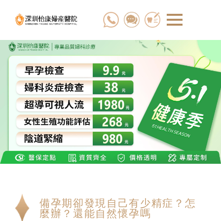
備孕期卻發現自己有少精症？怎
麼辦？還能自然懷孕嗎