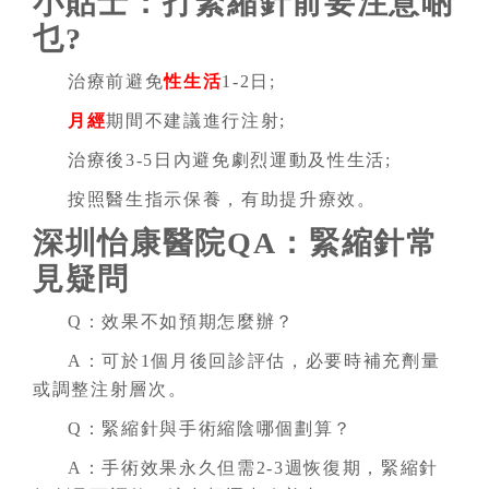
小貼士：打緊縮針前要注意啲
乜?
治療前避免
性生活
1-2日;
月經
期間不建議進行注射;
治療後3-5日內避免劇烈運動及性生活;
按照醫生指示保養，有助提升療效。
深圳怡康醫院QA：緊縮針常
見疑問
Q：效果不如預期怎麼辦？
A：可於1個月後回診評估，必要時補充劑量
或調整注射層次。
Q：緊縮針與手術縮陰哪個劃算？
A：手術效果永久但需2-3週恢復期，緊縮針