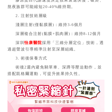
膠原蛋白代謝速度決定效果衰退快慢，吸菸、
熬夜族群可能縮短20-40%維持期。
2. 注射技術層級
淺層注射(僅黏膜層)：維持3-6個月
深層複合注射(黏膜+肌肉層)：維持8-12個月
深圳
怡康醫院
採用「三維分層定位」技術，透
過超聲波引導精準注射至深層組織。
3. 術後保養方式
術後2週內避免騎單車、深蹲等壓迫動作，並
搭配凱格爾運動，可提升效果持久性。