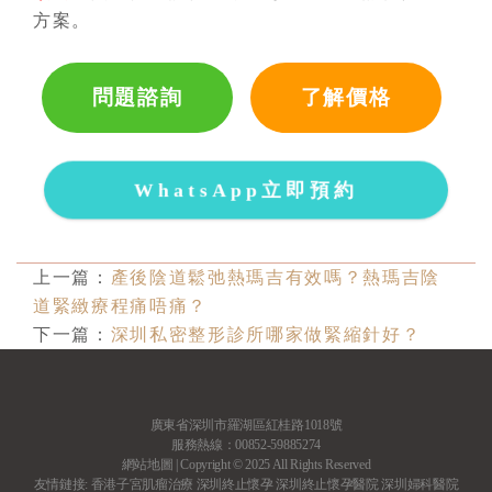
方案。
問題諮詢
了解價格
WhatsApp立即預約
上一篇：
產後陰道鬆弛熱瑪吉有效嗎？熱瑪吉陰
道緊緻療程痛唔痛？
下一篇：
深圳私密整形診所哪家做緊縮針好？
廣東省深圳市羅湖區紅桂路1018號
服務熱線：00852-59885274
網站地圖
| Copyright © 2025 All Rights Reserved
友情鏈接:
香港子宮肌瘤治療
深圳終止懷孕
深圳終止懷孕醫院
深圳婦科醫院