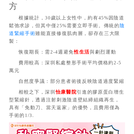
方
根據統計，30歲以上女性中，約有45%因陰道
鬆弛求診，但其中僅25%需要立即手術。傳統的
陰
道緊縮手術
雖能直接修復肌肉層，卻存在三大限
製：
恢復期長：需2-4週避免
性生活
與劇烈運動
費用較高：深圳私處整形手術平均價格約2-5
萬元
自然度爭議：部分患者術後反映陰道過度緊縮
相較之下，深圳
怡康醫院
引進的膠原蛋白增生
型緊縮針，透過注射刺激陰道壁結締組織再生，
具有「免動刀、當天返家」的優勢，且費用僅為
手術的1/3.