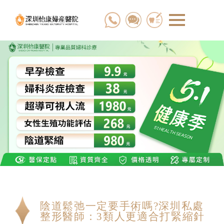
陰道鬆弛一定要手術嗎?深圳私處
整形醫師：3類人更適合打緊縮針