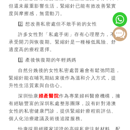
但還未嚴重影響生活，緊縮針已能有效改善緊實
度與摩擦感，無需動刀。
2️⃣ 想改善私密處但不敢手術的女性
許多女性對「私處手術」存有心理壓力，不願
承受開刀與恢復期。緊縮針是一種極低風險、舒
適度高的療程選擇。
3️⃣ 產後恢復期的年輕媽媽
自然分娩後的女性私密處普遍會有鬆弛問題，
緊縮針能在哺乳期結束後作為溫和介入方式，提
升性生活質素與自信心。
深圳怡康
婦產醫院
作為專業婦科醫療機構，擁
有經驗豐富的深圳私處整形團隊，設有針對港澳
女性的私密健康門診，提供緊縮針療程前評估、
個人化治療建議及術後追蹤服務。
怡康採用經國家認證的高端私密注射材料，配