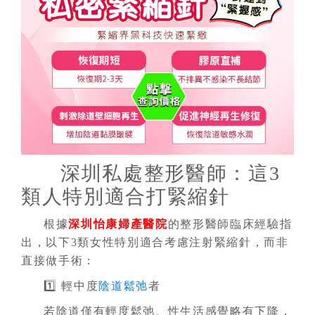
深圳私處整形醫師：這3
類人特別適合打緊縮針
根據
深圳怡康婦產醫院
的整形醫師臨床經驗指
出，以下3類女性特別適合考慮注射緊縮針，而非
直接做手術：
1️⃣ 輕中度
陰道鬆弛
者
若陰道僅有輕度鬆弛、性生活感覺略有下降，