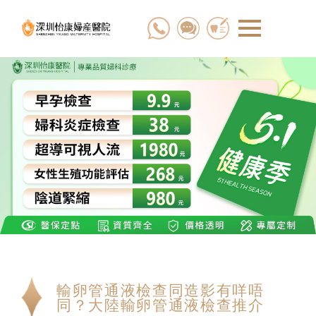
輸卵管通液檢查同造影有咩唔
同？大陸輸卵管通液檢查推介