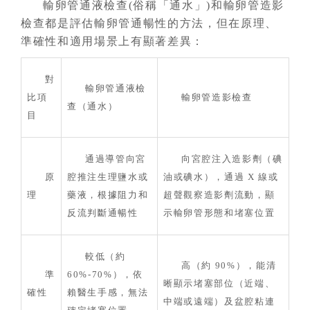
輸卵管通液檢查(俗稱「通水」)和輸卵管造影
檢查都是評估輸卵管通暢性的方法，但在原理、
準確性和適用場景上有顯著差異：
對
輸卵管通液檢
比項
輸卵管造影檢查
查（通水）
目
通過導管向宮
向宮腔注入造影劑（碘
原
腔推注生理鹽水或
油或碘水），通過 X 線或
理
藥液，根據阻力和
超聲觀察造影劑流動，顯
反流判斷通暢性
示輸卵管形態和堵塞位置
較低（約
高（約 90%），能清
準
60%-70%），依
晰顯示堵塞部位（近端、
確性
賴醫生手感，無法
中端或遠端）及盆腔粘連