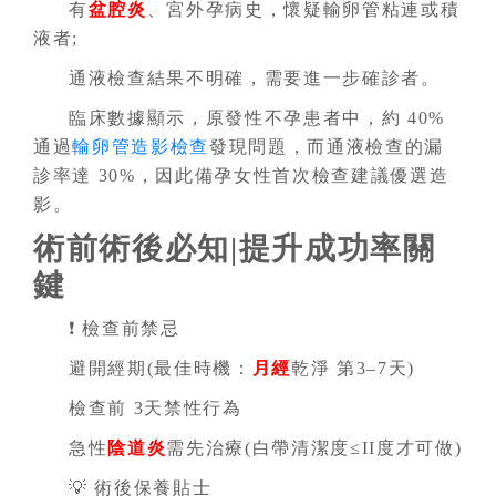
有
盆腔炎
、宮外孕病史，懷疑輸卵管粘連或積
液者;
通液檢查結果不明確，需要進一步確診者。
臨床數據顯示，原發性不孕患者中，約 40%
通過
輸卵管造影檢查
發現問題，而通液檢查的漏
診率達 30%，因此備孕女性首次檢查建議優選造
影。
術前術後必知|提升成功率關
鍵
❗ 檢查前禁忌
避開經期(最佳時機：
月經
乾淨 第3–7天)
檢查前 3天禁性行為
急性
陰道炎
需先治療(白帶清潔度≤II度才可做)
💡 術後保養貼士