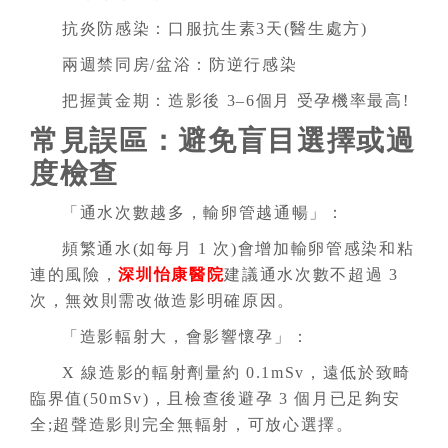
抗炎防感染：口服抗生素3天(醫生處方)
兩週禁同房/盆浴：防逆行感染
把握黃金期：造影後 3–6個月 受孕機率最高!
常見誤區：避免盲目選擇或過
度檢查
「通水次數越多，輸卵管越通暢」：
頻繁通水(如每月 1 次)會增加輸卵管感染和粘
連的風險，
深圳怡康醫院
建議通水次數不超過 3
次，無效則需改做造影明確原因。
「造影輻射大，會影響懷孕」：
X 線造影的輻射劑量約 0.1mSv，遠低於致畸
臨界值(50mSv)，且檢查後避孕 3 個月已足夠安
全;超聲造影則完全無輻射，可放心選擇。