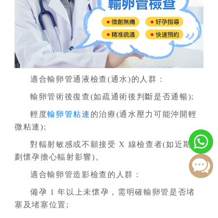
適合輸卵管通液檢查(通水)的人群：
輸卵管術後復查(如疏通術後判斷是否通暢);
輕度
輸卵管粘連
的治療(通水壓力可能沖開輕
微粘連);
對輻射敏感或不願接受 X 線檢查者(如近期計
劃懷孕擔心輻射影響)。
適合輸卵管造影檢查的人群：
備孕 1 年以上未懷孕，需明確輸卵管是否堵
塞及堵塞位置;