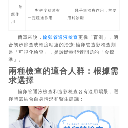
治
對輕度粘連有
幾乎無治療作用，主要
療作
一定疏通作用
用於診斷
用
簡單來說，
輸卵管通液檢查
更像「盲測」，適
合初步篩查或輕度粘連的治療;輸卵管造影檢查則
是「可視化檢查」，是診斷輸卵管問題的「金標
準」。
兩種檢查的適合人群：根據需
求選擇
輸卵管通液檢查和造影檢查各有適用場景，選
擇時需結合自身情況和醫生建議：