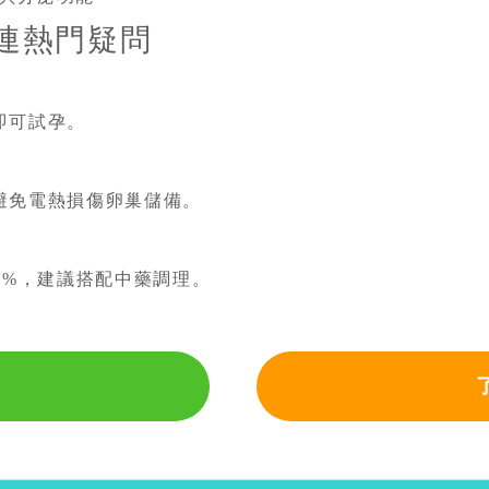
連熱門疑問
即可試孕。
，避免電熱損傷卵巢儲備。
30%，建議搭配中藥調理。