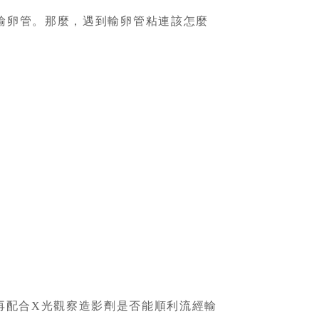
輸卵管。那麼，遇到輸卵管粘連該怎麼
，再配合X光觀察造影劑是否能順利流經輸