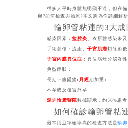
很多人平時身體無明顯不適，但在備
辦?如何檢查與治療?本文將為你詳細解
輸卵管粘連的3大成
感染因素：
盆腔炎
、衣原體感染未及
手術創傷：流產、
子宮肌瘤
切除術後
子宮內膜異位症
：異位病灶分泌炎性
典型症狀：
長期下腹隱痛(
月經
期加重)
不孕或反覆宮外孕
深圳怡康醫院
數據顯示，約50%患
如何確診輸卵管粘連
最常用且準確率高的檢查方法是
輸卵