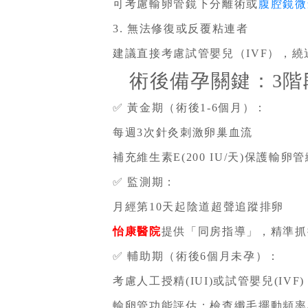
可考慮輸卵管鏡下分離術或
腹腔鏡微
3. 無法修復或反覆粘連者
建議直接考慮試管嬰兒（IVF），
術後備孕關鍵：3階
✅ 黃金期（術後1-6個月）：
每週3次針灸刺激卵巢血流
補充維生素E(200 IU/天)保護輸卵
✅ 監測期：
月經第10天起陰道超聲追蹤排卵
怡康醫院
提供「同房指導」，精準抓
✅ 輔助期（術後6個月未孕）：
考慮人工授精(IUI)或試管嬰兒(IVF)
輸卵管功能評估：檢查纖毛擺動頻率