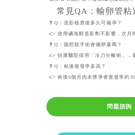
常見QA：輸卵管粘
❓ Q：造影檢查後多久可備孕？
👉 使用碘海醇造影劑不影響，次月
❓ Q：腹腔鏡手術會傷卵巢嗎？
👉 怡康醫院採用「冷刀分離術」
❓ Q：粘連復發率多高？
👉 術後6個月內未懷孕者復發率約
問題諮詢