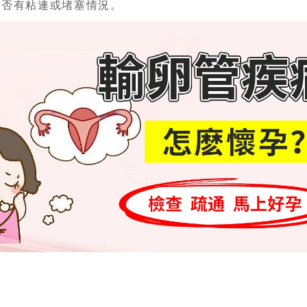
是否有粘連或堵塞情況。