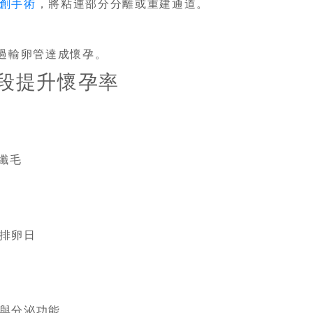
創手術
，將粘連部分分離或重建通道。
繞過輸卵管達成懷孕。
段提升懷孕率
管纖毛
排卵日
與分泌功能