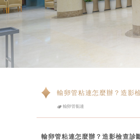
輸卵管粘連怎麼辦？造影
輸卵管黏連
輸卵管粘連怎麼辦？造影檢查診