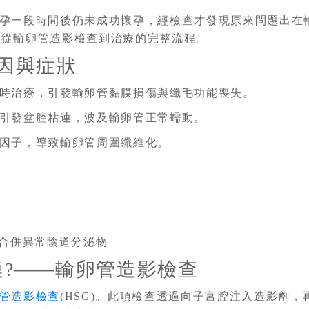
孕一段時間後仍未成功懷孕，經檢查才發現原來問題出在
析從輸卵管造影檢查到治療的完整流程。
因與症狀
時治療，引發輸卵管黏膜損傷與纖毛功能喪失。
引發盆腔粘連，波及輸卵管正常蠕動。
因子，導致輸卵管周圍纖維化。
者合併異常陰道分泌物
?——輸卵管造影檢查
管造影檢查
(HSG)。此項檢查透過向子宮腔注入造影劑