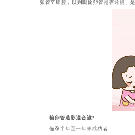
卵管至腹腔，以判斷輸卵管是否通暢、
輸卵管造影適合誰?
備孕半年至一年未成功者