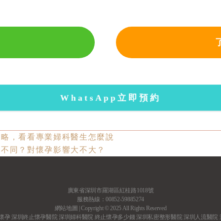
WhatsApp立即預約
策略，看看專業婦科醫生怎麼說
麼不同？對懷孕影響大不大？
廣東省深圳市羅湖區紅桂路1018號
服務熱線：00852-59885274
網站地圖
| Copyright © 2025 All Rights Reserved
懷孕
深圳終止懷孕醫院
深圳婦科醫院
終止懷孕多少錢
深圳私密整形醫院
深圳人流醫院