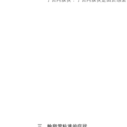
三、輸卵管粘連的症狀