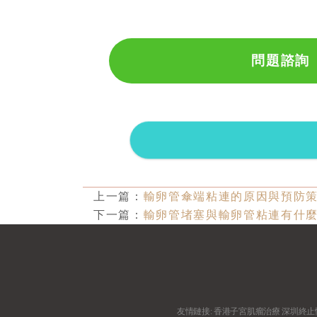
問題諮詢
上一篇：
輸卵管傘端粘連的原因與預防
下一篇：
輸卵管堵塞與輸卵管粘連有什
友情鏈接:
香港子宮肌瘤治療
深圳終止