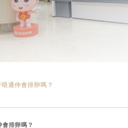
管唔通仲會排卵嗎？
仲會排卵嗎？