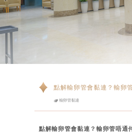
點解輸卵管會黏連？輸卵
輸卵管黏連
點解輸卵管會黏連？輸卵管唔通