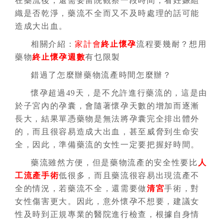
在藥流後，還需要留院觀察一段時間，看妊娠組
織是否乾淨，藥流不全而又不及時處理的話可能
造成大出血。
相關介紹：
家計會
終止懷孕
流程要幾耐？想用
藥物
終止懷孕週數
有乜限製
錯過了怎麼辦藥物流產時間怎麼辦？
懷孕超過49天，是不允許進行藥流的，這是由
於子宮內的孕囊，會隨著懷孕天數的增加而逐漸
長大，結果單憑藥物是無法將孕囊完全排出體外
的，而且很容易造成大出血，甚至威脅到生命安
全，因此，準備藥流的女性一定要把握好時間。
藥流雖然方便，但是藥物流產的安全性要比
人
工流產手術
低很多，而且藥流很容易出現流產不
全的情況，若藥流不全，還需要做
清宮
手術，對
女性傷害更大。因此，意外懷孕不想要，建議女
性及時到正規專業的醫院進行檢查，根據自身情