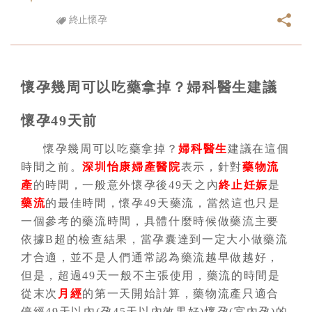
終止懷孕
懷孕幾周可以吃藥拿掉？婦科醫生建議
懷孕49天前
懷孕幾周可以吃藥拿掉？
婦科醫生
建議在這個
時間之前。
深圳怡康婦產醫院
表示，針對
藥物流
產
的時間，一般意外懷孕後49天之內
終止妊娠
是
藥流
的最佳時間，懷孕49天藥流，當然這也只是
一個參考的藥流時間，具體什麼時候做藥流主要
依據B超的檢查結果，當孕囊達到一定大小做藥流
才合適，並不是人們通常認為藥流越早做越好，
但是，超過49天一般不主張使用，藥流的時間是
從末次
月經
的第一天開始計算，藥物流產只適合
停經49天以內(孕45天以內效果好)懷孕(宮內孕)的