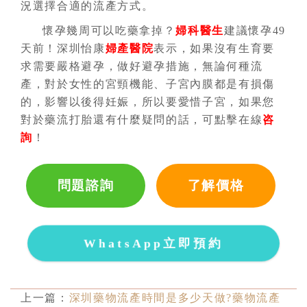
況選擇合適的流產方式。
懷孕幾周可以吃藥拿掉？
婦科醫生
建議懷孕49
天前！深圳怡康
婦產醫院
表示，如果沒有生育要
求需要嚴格避孕，做好避孕措施，無論何種流
產，對於女性的宮頸機能、子宮內膜都是有損傷
的，影響以後得妊娠，所以要愛惜子宮，如果您
對於藥流打胎還有什麼疑問的話，可點擊在線
咨
詢
！
問題諮詢
了解價格
WhatsApp立即預約
上一篇：
深圳藥物流產時間是多少天做?藥物流產