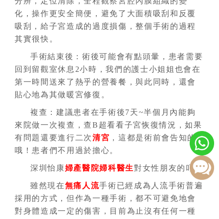
分辨，定位清除，全程觀察宮腔內膜組織的變
化，操作更安全簡便，避免了大面積吸刮和反覆
吸刮，給子宮造成的過度損傷，整個手術的過程
其實很快。
手術結束後：術後可能會有點頭暈，患者需要
回到留觀室休息2小時，我們的護士小姐姐也會在
第一時間送來了熱乎的營養餐，與此同時，還會
貼心地為其做暖宮修復。
複查：建議患者在手術後7天~半個月內能夠
來院做一次複查，查B超看看子宮恢復情況，如果
有問題還要進行二次
清宮
，這都是術前會告知的
哦！患者們不用過於擔心。
深圳怡康
婦產醫院
婦科醫生
對女性朋友的叮囑
雖然現在
無痛人流
手術已經成為人流手術普遍
採用的方式，但作為一種手術，都不可避免地會
對身體造成一定的傷害，目前為止沒有任何一種