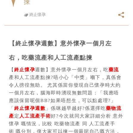
揀
終止懷孕
【終止懷孕週數】意外懷孕一個月左
右，吃藥流產和人工流產點揀
【
終止懷孕
週數】意外懷孕一個月左右，吃
藥流
產和人工流產點揀?唔小心「中獎」嗰下，真係會
令人徬徨無助。 尤其係當你發現自己懷孕時大約
一個月左右，腦海即時湧現無數問題：「我應唔
應該保留呢個BB?如果唔想生，可以點處理?」
「
終止懷孕週數
」係咪越早越好?係選擇吃
藥物流
產
定
人工流產手術
好?今次就同大家詳細分析 意外
懷孕 嘅情況，比較 吃藥物流產 同 人工流產手
術 嘅分別，俾大家可以揀一個最啱自己嘅方法，