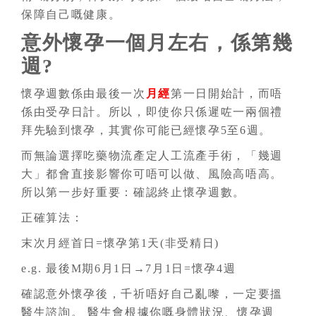
保障自己嘅健康。
意外懷孕一個月左右，係第幾
週?
懷孕週數係由最後一次
月經
第一日開始計，而唔
係由受孕日計。所以，即使你只係遲咗一兩個禮
拜先驗到懷孕，其實你可能已經懷孕5至6週。
而無論選擇吃藥物流產定人工流產手術，「幾週
大」都會直接影響你可唔可以做、風險高唔高。
所以第一步好重要：確認終止懷孕週數。
正確算法：
末次月經首日=懷孕第1天(非受精日)
e.g. 最後M期6月1日→7月1日=懷孕4週
確認意外懷孕後，千祈唔好自己亂嚟，一定要搵
醫生諮詢。 醫生會根據你嘅身體狀況、懷孕週