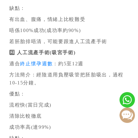
缺點：
有出血、腹痛，情緒上比較難受
唔係100%成功(成功率約90%)
若胚胎排唔清，可能要跟進人工流產手術
2️⃣ 人工流產手術(吸宮手術)
適合
終止懷孕週數
：約5至12週
方法簡介：經陰道用負壓吸管把胚胎吸出，過程
10-15分鐘。
優點：
流程快(當日完成)
清除比較徹底
成功率高(達99%)