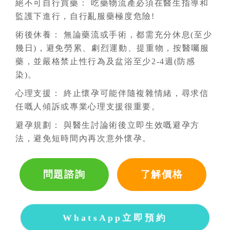
絕不可自行買藥： 吃藥物流產必須在醫生指導和
監護下進行，自行亂服藥極度危險!
術後休養： 無論藥流或手術，都需充分休息(至少
幾日)，避免勞累、劇烈運動、提重物，按醫囑服
藥，並嚴格禁止性行為及盆浴至少2-4週(防感
染)。
心理支援： 終止懷孕可能伴隨複雜情緒，尋求信
任嘅人傾訴或專業心理支援很重要。
避孕規劃： 與醫生討論術後立即生效嘅避孕方
法，避免短時間內再次意外懷孕。
問題諮詢
了解價格
WhatsApp立即預約