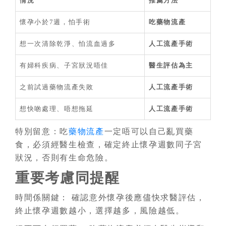
情況
推薦方法
懷孕小於7週，怕手術
吃藥物流產
想一次清除乾淨、怕流血過多
人工流產手術
有婦科疾病、子宮狀況唔佳
醫生評估為主
之前試過藥物流產失敗
人工流產手術
想快啲處理、唔想拖延
人工流產手術
特別留意：吃
藥物流產
一定唔可以自己亂買藥
食，必須經醫生檢查，確定終止懷孕週數同子宮
狀況，否則有生命危險。
重要考慮同提醒
時間係關鍵： 確認意外懷孕後應儘快求醫評估，
終止懷孕週數越小，選擇越多，風險越低。