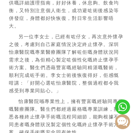
供嘅詳細護理指南，好好休養，休息夠、飲食均
衡，又特別注意個人衛生，成功避咗術後感染等
併發症，身體都好快恢復，對日常生活影響唔
大。
另一位李女士，已經有咗仔女，再次意外懷孕
之後，考慮到自己家庭情況決定終止懷孕。深圳
怡康醫院嘅專業醫療團隊了解咗佢嘅身體狀況同
需求之後，為佢精心製定咗個性化嘅終止懷孕手
術方案。醫生們憑藉豐富嘅經驗同精湛嘅醫術，
順利完成咗手術。李女士術後恢復得好，佢感慨
咁講：「好開心選咗怡康醫院，整個過程都令我
感受到專業同貼心。」
怡康醫院喺專業性上，擁有豐富嘅經驗同專業
嘅醫療團隊。醫生們都經過嚴格嘅專業訓練，熟
悉各種終止懷孕手術嘅流程同細節，能夠根據不
同患者嘅身體狀況製定個性化嘅終止懷孕手術方
案，確保手術嘅安全同有效性。