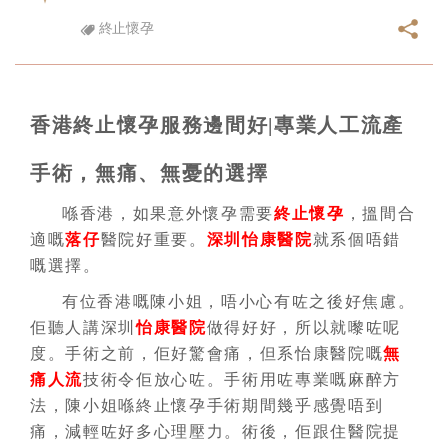
終止懷孕
香港終止懷孕服務邊間好|專業人工流產
手術，無痛、無憂的選擇
喺香港，如果意外懷孕需要
終止懷孕
，搵間合
適嘅
落仔
醫院好重要。
深圳怡康醫院
就系個唔錯
嘅選擇。
有位香港嘅陳小姐，唔小心有咗之後好焦慮。
佢聽人講深圳
怡康醫院
做得好好，所以就嚟咗呢
度。手術之前，佢好驚會痛，但系怡康醫院嘅
無
痛人流
技術令佢放心咗。手術用咗專業嘅麻醉方
法，陳小姐喺終止懷孕手術期間幾乎感覺唔到
痛，減輕咗好多心理壓力。術後，佢跟住醫院提