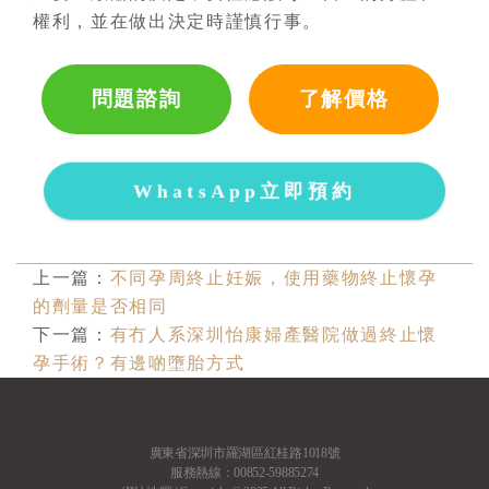
權利，並在做出決定時謹慎行事。
問題諮詢
了解價格
WhatsApp立即預約
上一篇：
不同孕周終止妊娠，使用藥物終止懷孕
的劑量是否相同
下一篇：
有冇人系深圳怡康婦產醫院做過終止懷
孕手術？有邊啲墮胎方式
廣東省深圳市羅湖區紅桂路1018號
服務熱線：00852-59885274