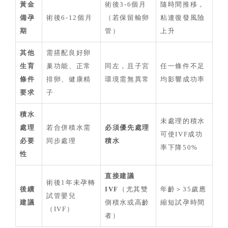
黃金
術後3-6個月
隨時間推移，
備孕
術後6-12個月
（若保留輸卵
粘連復發風險
期
管）
上升
其他
需搭配良好卵
生育
巢功能、正常
同左，且子宮
任一條件不足
條件
排卵、健康精
環境需無異常
均影響成功率
要求
子
積水
未處理的積水
處理
若合併積水需
必須優先處理
可使IVF成功
必要
同步處理
積水
率下降50%
性
直接建議
術後1年未孕轉
後續
IVF
（尤其雙
年齡＞35歲應
試管嬰兒
建議
側積水或高齡
縮短試孕時間
（IVF）
者）