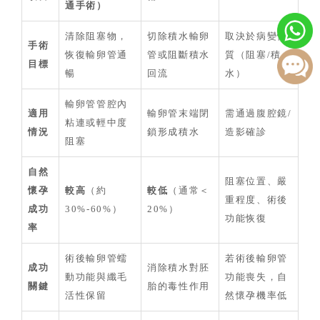
通手術）
清除阻塞物，
切除積水輸卵
取決於病變性
手術
恢復輸卵管通
管或阻斷積水
質（阻塞/積
目標
暢
回流
水）
輸卵管管腔內
適用
輸卵管末端閉
需通過腹腔鏡/
粘連或輕中度
情況
鎖形成積水
造影確診
阻塞
自然
阻塞位置、嚴
懷孕
較高
（約
較低
（通常＜
重程度、術後
成功
30%-60%）
20%）
功能恢復
率
術後輸卵管蠕
若術後輸卵管
成功
消除積水對胚
動功能與纖毛
功能喪失，自
關鍵
胎的毒性作用
活性保留
然懷孕機率低