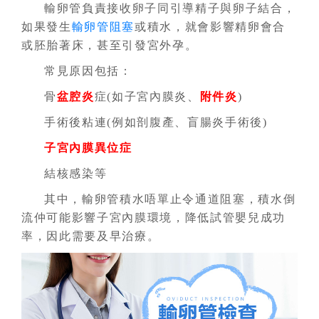
輸卵管負責接收卵子同引導精子與卵子結合，
如果發生
輸卵管阻塞
或積水，就會影響精卵會合
或胚胎著床，甚至引發宮外孕。
常見原因包括：
骨
盆腔炎
症(如子宮內膜炎、
附件炎
)
手術後粘連(例如剖腹產、盲腸炎手術後)
子宮內膜異位症
結核感染等
其中，輸卵管積水唔單止令通道阻塞，積水倒
流仲可能影響子宮內膜環境，降低試管嬰兒成功
率，因此需要及早治療。