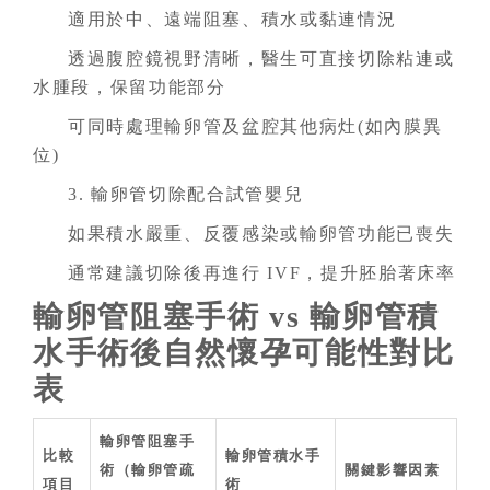
適用於中、遠端阻塞、積水或黏連情況
透過腹腔鏡視野清晰，醫生可直接切除粘連或
水腫段，保留功能部分
可同時處理輸卵管及盆腔其他病灶(如內膜異
位)
3. 輸卵管切除配合試管嬰兒
如果積水嚴重、反覆感染或輸卵管功能已喪失
通常建議切除後再進行 IVF，提升胚胎著床率
輸卵管阻塞手術 vs 輸卵管積
水手術後自然懷孕可能性對比
表
輸卵管阻塞手
比較
輸卵管積水手
術（輸卵管疏
關鍵影響因素
項目
術