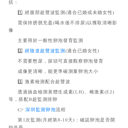
括：
1️⃣ 經腹部超聲波監測(適合已婚或未婚女性)
需保持膀胱充盈(喝水後不排尿)以獲取清晰影
像
主要用於一般性卵泡發育監測
2️⃣
經陰道超聲波監測
(適合已婚女性)
不需要憋尿，探頭可直接觀察卵泡發育
成像更清晰，能更準確測量卵泡大小
3️⃣ 激素檢測配合超聲波
透過抽血檢測黃體生成素(LH)、雌激素(E2)
等，搭配B超監測排卵
👉
深圳監測卵泡
流程
第1次監測(月經第8-10天)：確認卵泡是否開
始生長