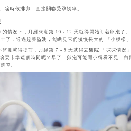
、啥時候排卵，直接關聯受孕幾率。
過
，規律的情況下，月經來潮第 10 - 12 天就得開始盯著卵
土了，通過超聲監測，能瞧見它們慢慢長大的 「小模樣
，那監測就得提前，月經第 7 - 8 天就得去醫院 「探探情
 天。為啥要卡準這個時間呢？早了，卵泡可能還小得看不見
著落空。