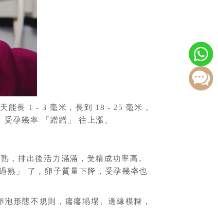
 - 3 毫米，長到 18 - 25 毫米，
，受孕幾率 「蹭蹭」 往上漲。
育成熟，排出後活力滿滿，受精成功率高。
 「過熟」 了，卵子質量下降，受孕幾率也
卵泡形態不規則，癟癟塌塌、邊緣模糊，