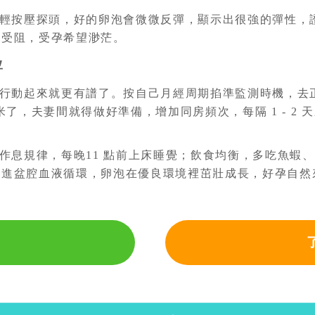
輕按壓探頭，好的卵泡會微微反彈，顯示出很強的彈性，
出受阻，受孕希望渺茫。
孕
行動起來就更有譜了。按自己月經周期掐準監測時機，去
米了，夫妻間就得做好準備，增加同房頻次，每隔 1 - 2
作息規律，每晚11 點前上床睡覺；飲食均衡，多吃魚蝦
促進盆腔血液循環，卵泡在優良環境裡茁壯成長，好孕自然