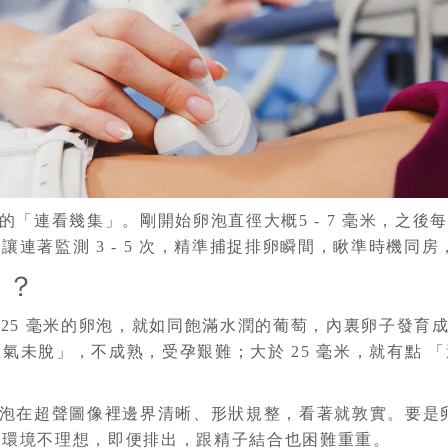
看幾集」。剛開始卵泡直徑大概5 - 7 毫米，之後每天能長 1
連著監測 3 - 5 次，精準捕捉排卵瞬間，瞅準時機同房
」？
- 25 毫米的卵泡，就如同飽滿水潤的葡萄，內裏卵子發
「稚氣未脫」，不成熟，受孕艱難；大於 25 毫米，就有點
泡在超聲圖像裡邊界清晰、形狀規整，看著就敦實。要是
育環境不理想，即便排出，跟精子結合也困難重重。