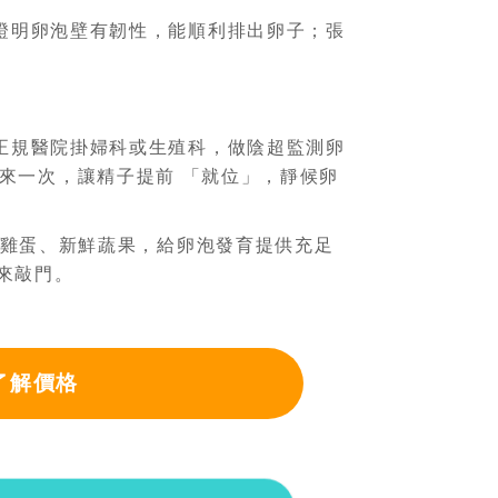
證明卵泡壁有韌性，能順利排出卵子；張
正規醫院掛婦科或生殖科，做陰超監測卵
 天來一次，讓精子提前 「就位」，靜候卵
、雞蛋、新鮮蔬果，給卵泡發育提供充足
來敲門。
了解價格