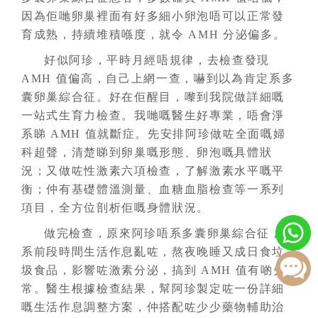
因為佢哋卵巢裡面有好多細小卵泡唔可以正常發
育成熟，持續堆積喺度，就令 AMH 分泌偏多。
好似阿珍，平時月經唔規律，去檢查發現
AMH 值偏高，自己上網一查，嚇到以為肯定系多
囊卵巢綜合征。好在佢醒目，嚟到
我院
做詳細嘅
一站式生育力檢查。我哋嘅醫生好專業，唔會淨
系睇 AMH 值就斷症。先安排阿珍做咗全面嘅婦
科超聲，清楚睇到卵巢嘅形態、卵泡嘅具體狀
況；又做咗性激素六項檢查，了解激素水平嘅平
衡；仲有基礎體溫測量、血糖血脂檢查等一系列
項目，全方位剖析佢嘅身體狀況。
做完檢查，原來阿珍唔系多囊卵巢綜合征，只
系前段時間生活作息亂咗，熬夜晚睡又成日食垃
圾食品，影響咗激素分泌，搞到 AMH 值有啲失
常。醫生根據檢查結果，幫阿珍製定咗一份詳細
嘅生活作息調整方案，仲搭配咗少少藥物輔助治