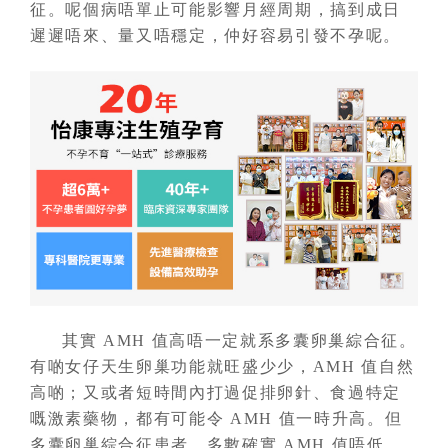
征。呢個病唔單止可能影響月經周期，搞到成日
遲遲唔來、量又唔穩定，仲好容易引發不孕呢。
其實 AMH 值高唔一定就系多囊卵巢綜合征。
有啲女仔天生卵巢功能就旺盛少少，AMH 值自然
高啲；又或者短時間內打過促排卵針、食過特定
嘅激素藥物，都有可能令 AMH 值一時升高。但
多囊卵巢綜合征患者，多數確實 AMH 值唔低，