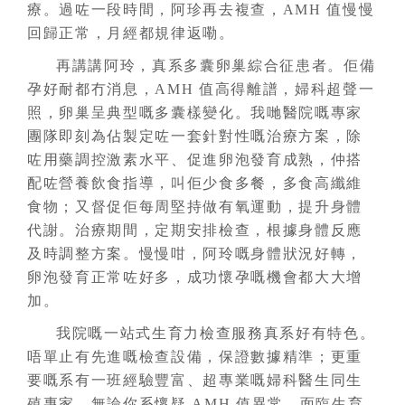
療。過咗一段時間，阿珍再去複查，AMH 值慢慢
回歸正常，月經都規律返嘞。
再講講阿玲，真系多囊卵巢綜合征患者。佢備
孕好耐都冇消息，AMH 值高得離譜，婦科超聲一
照，卵巢呈典型嘅多囊樣變化。我哋醫院嘅專家
團隊即刻為佔製定咗一套針對性嘅治療方案，除
咗用藥調控激素水平、促進卵泡發育成熟，仲搭
配咗營養飲食指導，叫佢少食多餐，多食高纖維
食物；又督促佢每周堅持做有氧運動，提升身體
代謝。治療期間，定期安排檢查，根據身體反應
及時調整方案。慢慢咁，阿玲嘅身體狀況好轉，
卵泡發育正常咗好多，成功懷孕嘅機會都大大增
加。
我院嘅一站式生育力檢查服務真系好有特色。
唔單止有先進嘅檢查設備，保證數據精準；更重
要嘅系有一班經驗豐富、超專業嘅婦科醫生同生
殖專家。無論你系懷疑 AMH 值異常、面臨生育