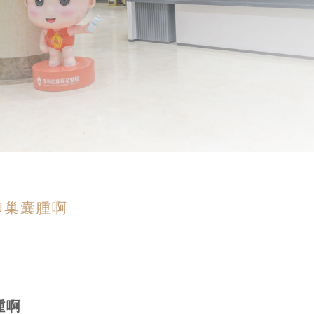
卵巢囊腫啊
腫啊