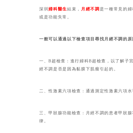
深圳
婦科醫生
結束，
月經不調
是一種常見的婦
或是功能失常。
一般可以通過以下檢查項目尋找月經不調的原
一、
B超檢查：進行婦科B超檢查，以了解子
經不調是否是因為黏膜下肌瘤引起的。
二、性激素六項檢查：通過測定性激素六項水
三、甲狀腺功能檢查：月經不調的患者甲狀腺
律。