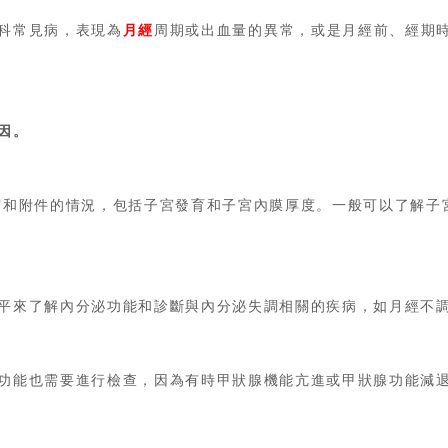
科常見病，表現為
月經
周期或出血量的異常，或是月經前、經期
因。
宮和附件的情況，包括子宮發育和子宮內膜厚度。一般可以了解子
平來了解內分泌功能和診斷與內分泌失調相關的疾病，如月經不
功能也需要進行檢查，因為有時甲狀腺機能亢進或甲狀腺功能減