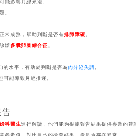
均可能影響月經來潮。
題。
正常成熟，幫助判斷是否有
排卵障礙
。
診斷
多囊卵巢綜合征
。
H)的水平，有助於判斷是否為
內分泌失調
。
)也可能導致月經推遲。
報告
婦科醫生
進行解讀，他們能夠根據報告結果提供專業的建
常參考值，對比自己的檢查結果，看是否存在異常。