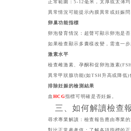
正常範圍：5-12毫米，太厚或太薄
異常情況可能提示內膜異常或妊娠問
卵巢功能指標
卵泡發育情況：超聲可顯示卵泡是否
如果檢查顯示多囊樣改變，需進一步
激素水平
檢查雌激素、孕酮和促卵泡激素(FS
異常甲狀腺功能(如TSH升高或降低
排除妊娠的檢測結果
血
HCG
指標可明確是否妊娠。
三、如何解讀檢查
尋求專業解讀：檢查報告應由專業的
對比正常參考值：了解各項指標的正