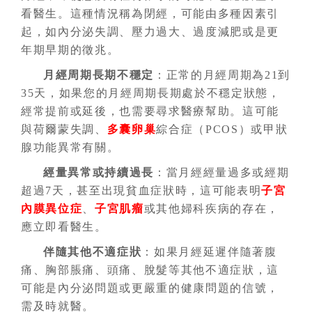
看醫生。這種情況稱為閉經，可能由多種因素引
起，如內分泌失調、壓力過大、過度減肥或是更
年期早期的徵兆。
月經周期長期不穩定
：正常的月經周期為21到
35天，如果您的月經周期長期處於不穩定狀態，
經常提前或延後，也需要尋求醫療幫助。這可能
與荷爾蒙失調、
多囊卵巢
綜合症（PCOS）或甲狀
腺功能異常有關。
經量異常或持續過長
：當月經經量過多或經期
超過7天，甚至出現貧血症狀時，這可能表明
子宮
內膜異位症
、
子宮肌瘤
或其他婦科疾病的存在，
應立即看醫生。
伴隨其他不適症狀
：如果月經延遲伴隨著腹
痛、胸部脹痛、頭痛、脫髮等其他不適症狀，這
可能是內分泌問題或更嚴重的健康問題的信號，
需及時就醫。