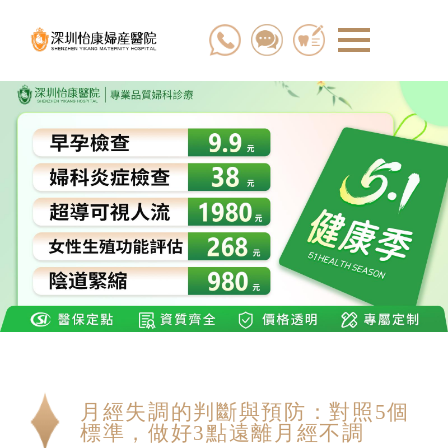
月經失調的判斷與預防：對照5個
標準，做好3點遠離月經不調