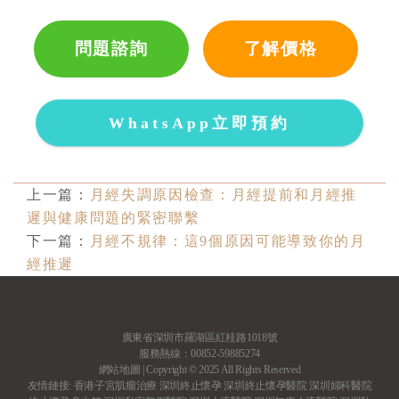
問題諮詢
了解價格
WhatsApp立即預約
上一篇：
​月經失調原因檢查：月經提前和月經推
遲與健康問題的緊密聯繫
下一篇：
月經不規律：這9個原因可能導致你的月
經推遲
廣東省深圳市羅湖區紅桂路1018號
服務熱線：00852-59885274
網站地圖
| Copyright © 2025 All Rights Reserved
友情鏈接:
香港子宮肌瘤治療
深圳終止懷孕
深圳終止懷孕醫院
深圳婦科醫院