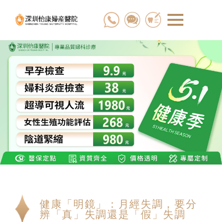
健康「明鏡」：月經失調，要分
辨「真」失調還是「假」失調