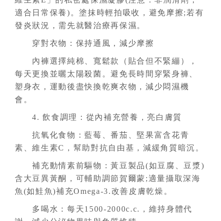
適合日常保養)。塗抹時輕拍吸收，避免摩擦;若有
發炎狀況，需先就醫治療再保濕。
穿對衣物：保持通風，減少摩擦
內褲選擇純棉、寬鬆款（貼合但不緊繃），
每天更換並曬太陽殺菌。避免長時間穿緊身褲、
塑身衣，運動後盡快換乾爽衣物，減少悶濕機
會。
4. 飲食調理：從內補充營養，亮白膚質
抗氧化食物：藍莓、番茄、堅果富含花青
素、維生素C，幫助對抗自由基，減緩角質暗沉。
補充動情素前驅物：黃豆製品(如豆腐、豆漿)
含大豆異黃酮，可輔助調節賀爾蒙;適量攝取深海
魚(如鮭魚)補充Omega-3.改善皮膚乾燥。
多喝水：每天1500-2000c.c.，維持身體代