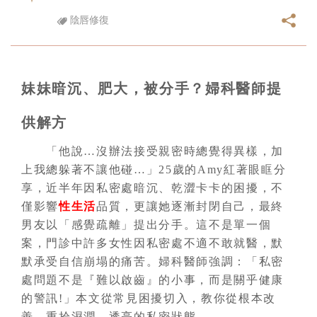
陰唇修復
妹妹暗沉、肥大，被分手？婦科醫師提
供解方
「他說…沒辦法接受親密時總覺得異樣，加
上我總躲著不讓他碰…」25歲的Amy紅著眼眶分
享，近半年因私密處暗沉、乾澀卡卡的困擾，不
僅影響
性生活
品質，更讓她逐漸封閉自己，最終
男友以「感覺疏離」提出分手。這不是單一個
案，門診中許多女性因私密處不適不敢就醫，默
默承受自信崩塌的痛苦。婦科醫師強調：「私密
處問題不是『難以啟齒』的小事，而是關乎健康
的警訊!」本文從常見困擾切入，教你從根本改
善，重拾濕潤、透亮的私密狀態。