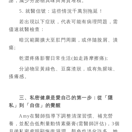
謝，減少分泌物異味與角質堆積。
5. 就醫信號：這些情況千萬別拖延！
若出現以下症狀，代表可能有病理問題，需
儘速就醫檢查：
暗沉範圍擴大至肛門周圍，或伴隨脫屑、潰
瘍;
乾澀疼痛影響日常生活(如走路摩擦痛);
分泌物呈黃綠色、豆腐渣狀，或有魚腥味、
搔癢感。
三、私密健康是愛自己的第一步：從「隱
私」到「自信」的覺醒
Amy在醫師指導下調整清潔習慣、補充營
養，並配合低劑量動情素藥膏(需醫師評估)，3個
月後私密處明顯恢復濕潤，顏色也淡化許多。她