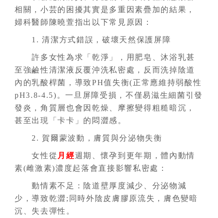
相關，小芸的困擾其實是多重因素疊加的結果，
婦科醫師陳曉萱指出以下常見原因：
1. 清潔方式錯誤，破壞天然保護屏障
許多女性為求「乾淨」，用肥皂、沐浴乳甚
至強鹼性清潔液反覆沖洗私密處，反而洗掉陰道
內的乳酸桿菌，導致PH值失衡(正常應維持弱酸性
pH3.8-4.5)。一旦屏障受損，不僅易滋生細菌引發
發炎，角質層也會因乾燥、摩擦變得粗糙暗沉，
甚至出現「卡卡」的悶澀感。
2. 賀爾蒙波動，膚質與分泌物失衡
女性從
月經
週期、懷孕到更年期，體內動情
素(雌激素)濃度起落會直接影響私密處：
動情素不足：陰道壁厚度減少、分泌物減
少，導致乾澀;同時外陰皮膚膠原流失，膚色變暗
沉、失去彈性。