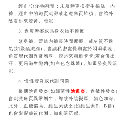
經血/分泌物殘留：未及時更換衛生棉條、內
褲，經血中的鐵質沉澱或老廢角質堆積，會讓外
陰看起來發黃、暗沉。
3. 過度摩擦或貼身衣物不透氣
緊身褲、蕾絲內褲長時間摩擦，或材質不透
氣(如聚酯纖維)，會讓私密處長期處於悶濕環境，
角質層代謝異常增厚，摸起來粗糙卡卡;若合併出
汗，更易滋生黴菌(如白色念珠菌)，加重發炎與暗
沉。
4. 慢性發炎或代謝問題
長期陰道發炎(如細菌性
陰道炎
、過敏性發炎)
會刺激角質異常增生，導致外陰變厚、顏色加深;
此外，血糖偏高、維生素缺乏(如維生素E、B群)
也會影響膚質代謝，加劇暗沉感。