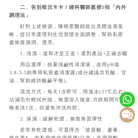
二、告別暗沉卡卡！婦科醫師親授5招「內外
調理法」
針對上述根源，陳曉萱醫師提出具體改善策
略，從日常護理到生活習慣全面調整，幫助私密
處恢復濕潤、透亮。
1. 清潔：溫和才是王道！選對產品+正確步驟
用品選擇：捨棄強鹼性清潔液，改用pH值
3.8-5.5的專用私密處清潔露(成分建議含乳酸、甘
油，幫助維持酸鹼平衡)。
清洗方式：每天1次即可，用溫水(37℃左右)
沾濕毛巾輕拭外陰，無需深入陰道;月經期間可早
晚各洗1次，但避免沖洗內部。
2. 保濕：緩解乾澀，恢復角質彈性
若常有乾澀感，可選擇含「玻尿酸、蘆薈、
維生素E」的私密處保濕凝膠(注意：非潤滑劑，