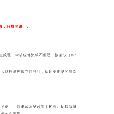
錢，解對問題」。
生紋理，術後線條流暢不僵硬，恢復快（約
1
、大陰唇形態做立體設計，採用更細膩的層次
好衫裙
……隱形成本早超過手術費。怡康做嘅
」先至係重點。