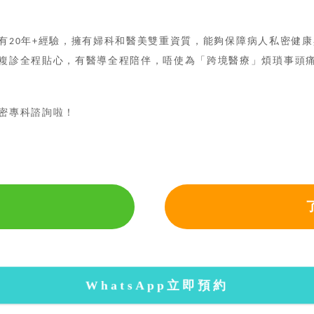
有
年
經驗，
擁有婦科和醫美雙重資質，能夠保障病人私密健康
20
+
複診全程貼心，
有醫導全程陪伴，
唔使為「跨境醫療」煩瑣事頭
密專科諮詢啦！
WhatsApp立即預約