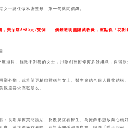
香港女士諗住做私密整形，第一句就問價錢。
側，美朵唇
元
雙側——價錢透明無隱藏收費，重點係「花對
6980
/
目
中度過長、輕微不對稱的女士，用微創技術修剪多餘組織，保留原
明顯外翻，或希望更精緻對稱的女士。醫生會結合個人骨盆結構
美觀度要求高嘅朋友。
賬：長期摩擦買防護貼、反覆炎症看醫生、為掩飾形態放棄心頭
紅癢，清潔徹底冇異味，連親密關係都更自在，呢啲「隱形回報