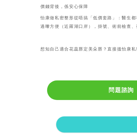
價錢背後，係安心保障
怡康做私密整形從唔搞「低價套路」：醫生都
過嚟方便（近羅湖口岸），掛號、術前檢查、
想知自己適合花蕊唇定美朵唇？直接搵怡康私
問題諮詢