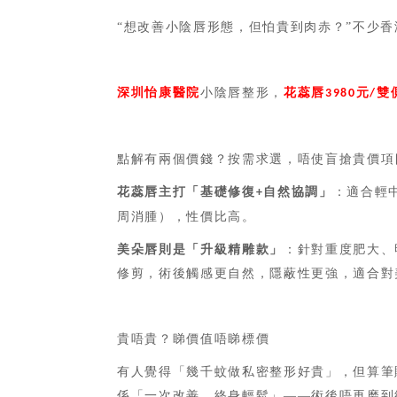
“想改善小陰唇形態，但怕貴到肉赤？”不少
深圳怡康醫院
小陰唇整形，
花蕊唇
元
雙
3980
/
點解有兩個價錢？按需求選，唔使盲搶貴價項
花蕊唇主打「基礎修復
自然協調」
：適合輕
+
周消腫），性價比高。
美朵唇則是「升級精雕款」
：針對重度肥大、
修剪，術後觸感更自然，隱蔽性更強，適合對
貴唔貴？睇價值唔睇標價
有人覺得「幾千蚊做私密整形好貴」，但算筆
係「一次改善，終身輕鬆」——術後唔再磨到