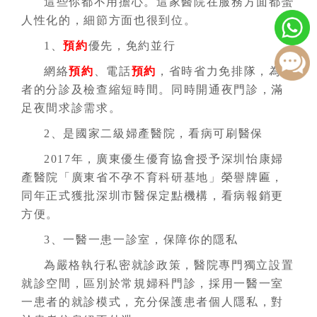
這些你都不用擔心。這家醫院在服務方面都蠻
人性化的，細節方面也很到位。
1、
預約
優先，免約並行
網絡
預約
、電話
預約
，省時省力免排隊，為患
者的分診及檢查縮短時間。同時開通夜門診，滿
足夜間求診需求。
2、是國家二級婦產醫院，看病可刷醫保
2017年，廣東優生優育協會授予深圳怡康婦
產醫院「廣東省不孕不育科研基地」榮譽牌匾，
同年正式獲批深圳市醫保定點機構，看病報銷更
方便。
3、一醫一患一診室，保障你的隱私
為嚴格執行私密就診政策，醫院專門獨立設置
就診空間，區別於常規婦科門診，採用一醫一室
一患者的就診模式，充分保護患者個人隱私，對