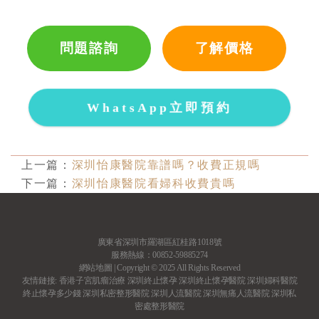
問題諮詢
了解價格
WhatsApp立即預約
上一篇：
深圳怡康醫院靠譜嗎？收費正規嗎
下一篇：
深圳怡康醫院看婦科收費貴嗎
廣東省深圳市羅湖區紅桂路1018號
服務熱線：00852-59885274
網站地圖
| Copyright © 2025 All Rights Reserved
友情鏈接:
香港子宮肌瘤治療
深圳終止懷孕
深圳終止懷孕醫院
深圳婦科醫院
終止懷孕多少錢
深圳私密整形醫院
深圳人流醫院
深圳無痛人流醫院
深圳私
密處整形醫院