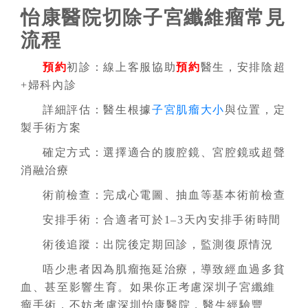
怡康醫院切除子宮纖維瘤常見
流程
預約
初診：線上客服協助
預約
醫生，安排陰超
+婦科內診
詳細評估：醫生根據
子宮肌瘤大小
與位置，定
製手術方案
確定方式：選擇適合的腹腔鏡、宮腔鏡或
超聲
消融
治療
術前檢查：完成心電圖、抽血等基本術前檢查
安排手術：合適者可於1–3天內安排手術時間
術後追蹤：出院後定期回診，監測復原情況
唔少患者因為肌瘤拖延治療，導致經血過多貧
血、甚至影響生育。如果你正考慮深圳子宮纖維
瘤手術，不妨考慮深圳怡康醫院，醫生經驗豐