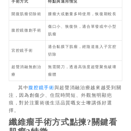
手術方式
特點與適用情況
開腹肌瘤切除術
腫瘤大或數量多時使用，恢復期較長
傷口小、恢復快，適合單發或中小型
腹腔鏡微創手術
肌瘤
適合黏膜下肌瘤，經陰道進入子宮腔
宮腔鏡手術
切除
超聲消融無創治
無需開刀，透過高強度超聲聚焦破壞
療
瘤體
其中
腹腔鏡手術
與
超聲消融
治療越來越受到關
注，因為創傷少、住院時間短、外觀無明顯疤
痕，對於注重術後生活品質嘅女士嚟講係好選
擇。
纖維瘤手術方式點揀?關鍵看