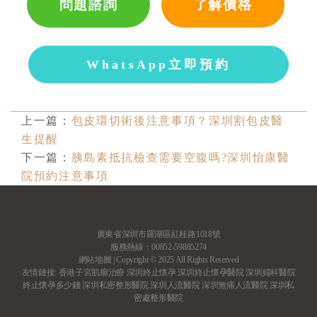
問題諮詢
了解價格
WhatsApp立即預約
上一篇：
包皮環切術後注意事項？深圳割包皮醫
生提醒
下一篇：
胰島素抵抗檢查需要空腹嗎?深圳怡康醫
院預約注意事項
廣東省深圳市羅湖區紅桂路1018號
服務熱線：00852-59885274
網站地圖
| Copyright © 2025 All Rights Reserved
友情鏈接:
香港子宮肌瘤治療
深圳終止懷孕
深圳終止懷孕醫院
深圳婦科醫院
終止懷孕多少錢
深圳私密整形醫院
深圳人流醫院
深圳無痛人流醫院
深圳私
密處整形醫院