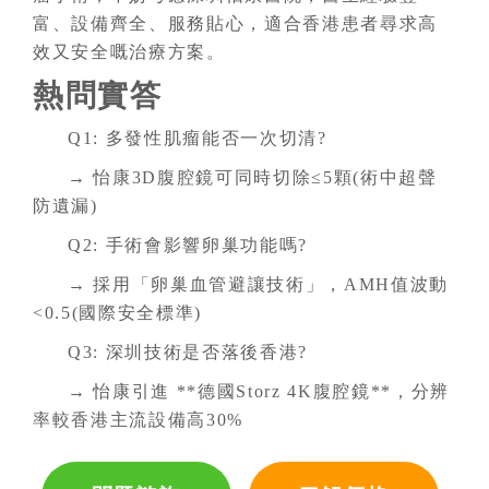
富、設備齊全、服務貼心，適合香港患者尋求高
效又安全嘅治療方案。
熱問實答
Q1: 多發性肌瘤能否一次切清?
→ 怡康3D腹腔鏡可同時切除≤5顆(術中超聲
防遺漏)
Q2: 手術會影響卵巢功能嗎?
→ 採用「卵巢血管避讓技術」，AMH值波動
<0.5(國際安全標準)
Q3: 深圳技術是否落後香港?
→ 怡康引進 **德國Storz 4K腹腔鏡**，分辨
率較香港主流設備高30%