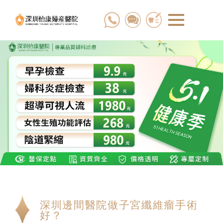
深圳邊間醫院做子宮纖維瘤手術
好？