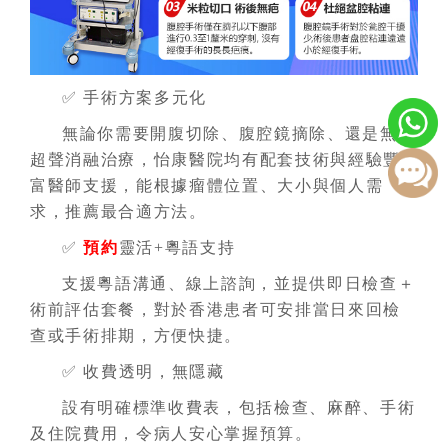
✅ 手術方案多元化
無論你需要開腹切除、腹腔鏡摘除、還是無創
超聲消融治療，怡康醫院均有配套技術與經驗豐
富醫師支援，能根據瘤體位置、大小與個人需
求，推薦最合適方法。
✅
預約
靈活+粵語支持
支援粵語溝通、線上諮詢，並提供即日檢查＋
術前評估套餐，對於香港患者可安排當日來回檢
查或手術排期，方便快捷。
✅ 收費透明，無隱藏
設有明確標準收費表，包括檢查、麻醉、手術
及住院費用，令病人安心掌握預算。