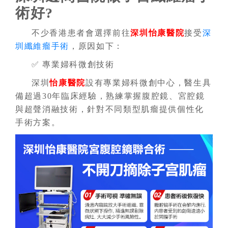
術好?
不少香港患者會選擇前往
深圳怡康醫院
接受
深
圳纖維瘤手術
，原因如下：
✅ 專業婦科微創技術
深圳
怡康醫院
設有專業婦科微創中心，醫生具
備超過30年臨床經驗，熟練掌握腹腔鏡、宮腔鏡
與
超聲消融
技術，針對不同類型肌瘤提供個性化
手術方案。