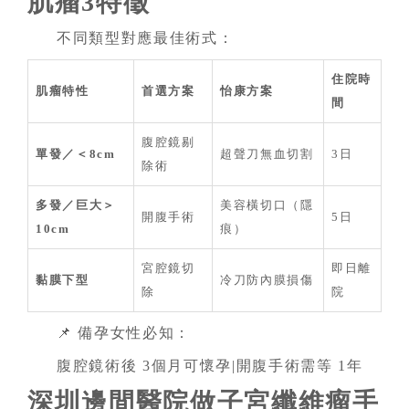
肌瘤3特徵
不同類型對應最佳術式：
住院時
肌瘤特性
首選方案
怡康方案
間
腹腔鏡剔
單發／＜8cm
超聲刀無血切割
3日
除術
多發／巨大＞
美容橫切口（隱
開腹手術
5日
10cm
痕）
宮腔鏡切
即日離
黏膜下型
冷刀防內膜損傷
除
院
📌 備孕女性必知：
腹腔鏡術後 3個月可懷孕|開腹手術需等 1年
深圳邊間醫院做子宮纖維瘤手