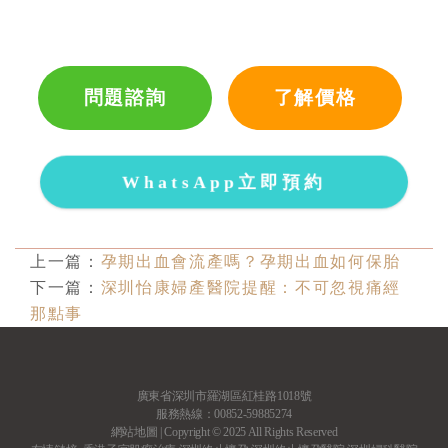
問題諮詢
了解價格
WhatsApp立即預約
上一篇：
孕期出血會流產嗎？孕期出血如何保胎
下一篇：
深圳怡康婦產醫院提醒：不可忽視痛經
那點事
廣東省深圳市羅湖區紅桂路1018號
服務熱線：00852-59885274
網站地圖
| Copyright © 2025 All Rights Reserved