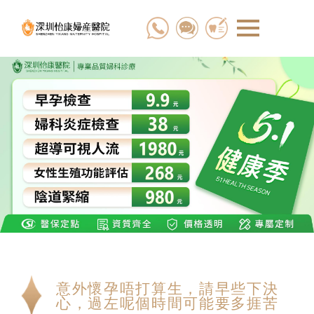
意外懷孕唔打算生，請早些下決
心，過左呢個時間可能要多捱苦