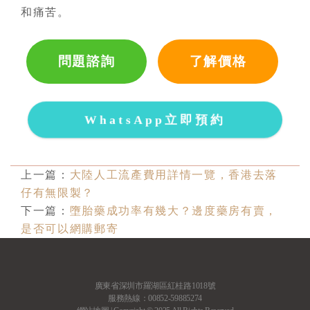
和痛苦。
問題諮詢
了解價格
WhatsApp立即預約
上一篇：
大陸人工流產費用詳情一覽，香港去落
仔有無限製？
下一篇：
墮胎藥成功率有幾大？邊度藥房有賣，
是否可以網購郵寄
廣東省深圳市羅湖區紅桂路1018號
服務熱線：00852-59885274