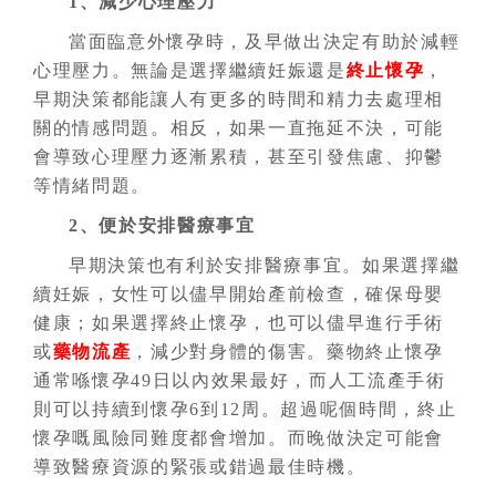
1、減少心理壓力
當面臨意外懷孕時，及早做出決定有助於減輕
心理壓力。無論是選擇繼續妊娠還是
終止懷孕
，
早期決策都能讓人有更多的時間和精力去處理相
關的情感問題。相反，如果一直拖延不決，可能
會導致心理壓力逐漸累積，甚至引發焦慮、抑鬱
等情緒問題。
2、便於安排醫療事宜
早期決策也有利於安排醫療事宜。如果選擇繼
續妊娠，女性可以儘早開始產前檢查，確保母嬰
健康；如果選擇終止
懷孕
，也可以儘早進行手術
或
藥物流產
，減少對身體的傷害。藥物
終止
懷孕
通常喺懷孕49日以內效果最好，而人工流產
手術
則可以持續到懷孕6到12周。超過呢個時間，終止
懷孕
嘅風險同難度都會增加。而晚做決定可能會
導致醫療資源的緊張或錯過最佳時機。