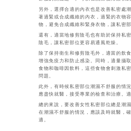
另外，選擇合適的內衣也是改善私密處
著過緊或合成纖維的內衣，過緊的衣物
物，避免合成纖維和緊身衣物，讓私密
還有，適當地修剪陰毛也有助於保持私
陰毛，讓私密部位更容易通風乾燥。
除了保持衛生和修剪陰毛外，適當的飲食
增強免疫力和防止感染。同時，適量攝
食物和咖啡因飲料，這些食物會刺激私
問題。
此外，有時候私密部位潮濕不舒服的情
應盡快就醫，接受專業的檢查和治療。
總的來說，要改善女性私密部位總是潮
在潮濕不舒服的情況，應該及時就醫，
適。