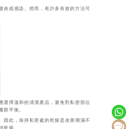
發炎或感染。然而，有許多有效的方法可
應選擇溫和的清潔產品，避免對私密部位
菌群平衡。
。因此，保持私密處的乾燥是改善潮濕不
持乾燥。