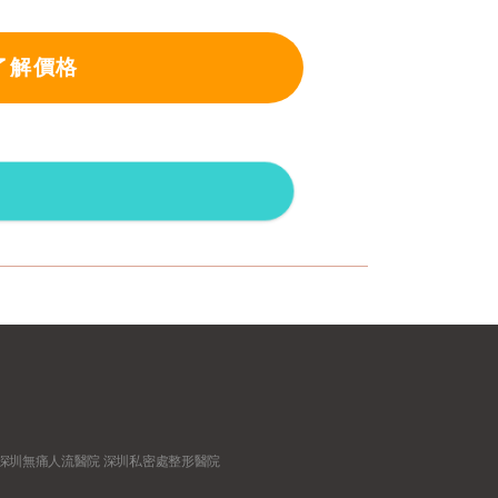
了解價格
深圳無痛人流醫院
深圳私密處整形醫院