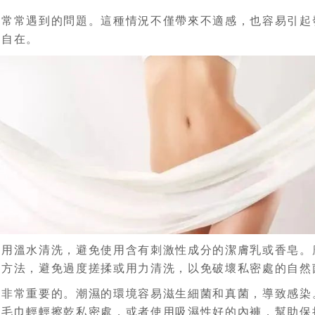
性常常遇到的問題。這種情況不僅帶來不適感，也容易引起
和自在。
天用溫水清洗，避免使用含有刺激性成分的潔膚乳或香皂。
的方法，避免過度搓揉或用力清洗，以免破壞私密處的自然
是非常重要的。潮濕的環境容易滋生細菌和真菌，導致感染
的毛巾輕輕擦乾私密處，或者使用吸濕性好的內褲，幫助保