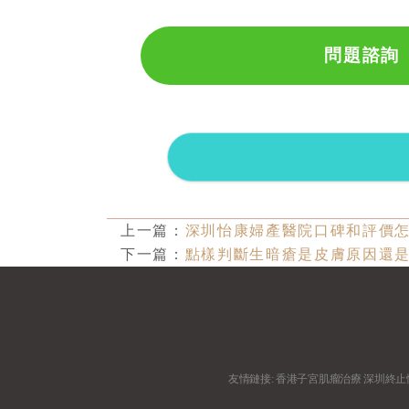
問題諮詢
上一篇：
深圳怡康婦產醫院口碑和評價
下一篇：
點樣判斷生暗瘡是皮膚原因還
友情鏈接:
香港子宮肌瘤治療
深圳終止