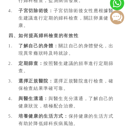
行婦科檢查，監測病情發展。
子宮切除術後：
子宮切除術後女性應根據醫
生建議進行定期的婦科檢查，關註卵巢健
康。
四、如何提高婦科檢查的有效性
了解自己的身體：
關註自己的身體變化，出
現異常癥狀時及時就診。
定期篩查：
按照醫生建議的頻率進行定期篩
查。
選擇正規醫院：
選擇正規醫院進行檢查，確
保檢查結果準確可靠。
與醫生溝通：
與醫生充分溝通，了解自己的
健康狀況，積極配合治療。
培養健康的生活方式：
保持健康的生活方式
有助於降低婦科疾病風險。