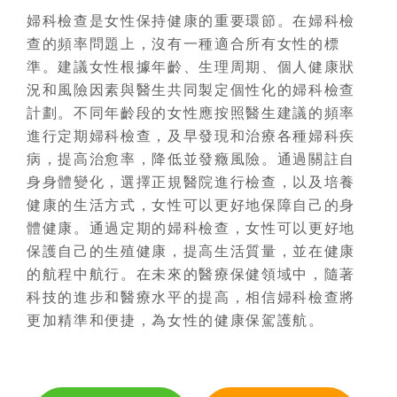
婦科檢查是女性保持健康的重要環節。在婦科檢
查的頻率問題上，沒有一種適合所有女性的標
準。建議女性根據年齡、生理周期、個人健康狀
況和風險因素與醫生共同製定個性化的婦科檢查
計劃。不同年齡段的女性應按照醫生建議的頻率
進行定期婦科檢查，及早發現和治療各種婦科疾
病，提高治愈率，降低並發癥風險。通過關註自
身身體變化，選擇正規醫院進行檢查，以及培養
健康的生活方式，女性可以更好地保障自己的身
體健康。通過定期的婦科檢查，女性可以更好地
保護自己的生殖健康，提高生活質量，並在健康
的航程中航行。在未來的醫療保健領域中，隨著
科技的進步和醫療水平的提高，相信婦科檢查將
更加精準和便捷，為女性的健康保駕護航。