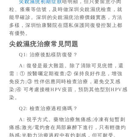
尖銳濕疣初期症狀
唔明顯，但只要留意小肉
粒、瘙癢等信號，及時做深圳尖銳濕疣檢查，就
能早確診。深圳的尖銳濕疣治療價錢實惠，方法
多樣，深圳怡康醫院在隱私保護同復發控製上都
有優勢。
尖銳濕疣治療常見問題
Q1: 治療後點樣防復發？
A: 復發是最大難題。除了清除可見疣體，還
需：① 按醫囑定期複查;② 保持良好作息，增強
免疫力;③ 性伴侶應同時檢查治療，避免交叉感
染;④ 可考慮接種HPV疫苗，預防其他型別HPV感
染。
Q2: 檢查治療過程痛嗎？
A: 視乎方式。藥物治療無痛感;冷凍有短暫刺
痛感;激光/電灼會在局部麻醉下進行，只有輕微灼
熱感;光動力治療過程中有灼刺感，但可耐受。