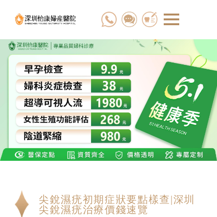
尖銳濕疣初期症狀要點樣查|深圳
尖銳濕疣治療價錢速覽