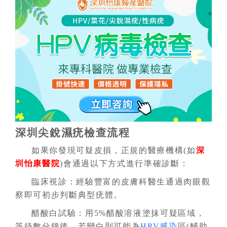
深圳尖銳濕疣檢查流程
如果你發現可疑皮損，正規的醫療機構(如
深
圳怡康醫院
)會通過以下方式進行準確診斷：
臨床視診：經驗豐富的皮膚科醫生通過肉眼觀
察即可初步判斷典型疣體。
醋酸白試驗：用5%醋酸溶液塗抹可疑區域，
等待數分鐘後，若變白則可能為
HPV感染
區(輔助