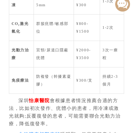
1-3次
凍
5mm
¥300
CO₂激光
群簇疣體/敏感部
¥800-
1-2次
氣化
位
¥1500
光動力治
宮頸/尿道口隱蔽
¥2000-
3次一療
療
疣體
¥3500
程
防複發（幹擾素凝
持續2-3
免疫療法
¥300/支
膠）
個月
深圳
怡康醫院
會根據患者情況推薦合適的方
法，比如初次發作、疣體小的患者，用冷凍或激
光就夠;反覆復發的患者，可能需要聯合光動力治
療，降低復發率。