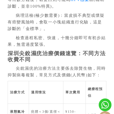
診斷，並非100%特異)。
病理活檢(極少數需要)：當皮損不典型或懷疑
有癌變風險時，會取一小塊組織進行化驗，這是
診斷的「金標準」。
檢查過程私密、快速，十幾分鐘即可有初步結
果，無需過度緊張。
深圳尖銳濕疣治療價錢速覽：不同方法
收費不同
尖銳濕疣的治療方法主要係去除贅生物，同時
抑製病毒複製，常見方式及價錢(人民幣)如下：
總療程預
治療方式
適用情況
單次費用
估
液態氮冷
疣體＜3個/直徑＜
¥150-