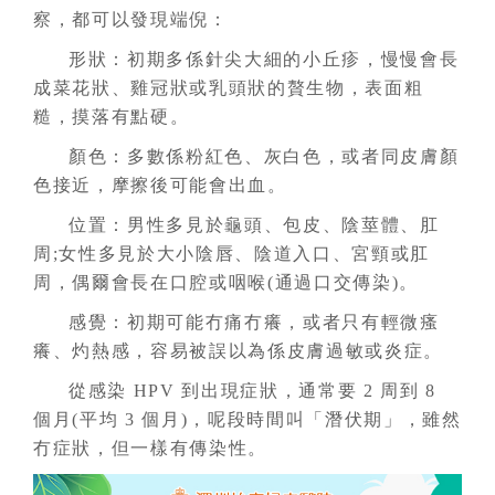
察，都可以發現端倪：
形狀：初期多係針尖大細的小丘疹，慢慢會長
成菜花狀、雞冠狀或乳頭狀的贅生物，表面粗
糙，摸落有點硬。
顏色：多數係粉紅色、灰白色，或者同皮膚顏
色接近，摩擦後可能會出血。
位置：男性多見於龜頭、包皮、陰莖體、肛
周;女性多見於大小陰唇、陰道入口、宮頸或肛
周，偶爾會長在口腔或咽喉(通過口交傳染)。
感覺：初期可能冇痛冇癢，或者只有輕微瘙
癢、灼熱感，容易被誤以為係皮膚過敏或炎症。
從感染 HPV 到出現症狀，通常要 2 周到 8
個月(平均 3 個月)，呢段時間叫「潛伏期」，雖然
冇症狀，但一樣有傳染性。