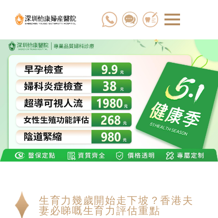
生育力幾歲開始走下坡？香港夫
妻必睇嘅生育力評估重點