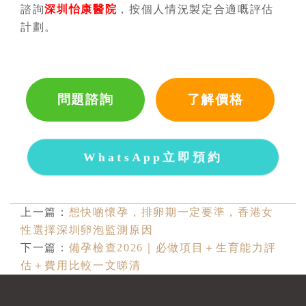
諮詢
深圳怡康醫院
，按個人情況製定合適嘅評估
計劃。
問題諮詢
了解價格
WhatsApp立即預約
上一篇：
想快啲懷孕，排卵期一定要準，香港女
性選擇深圳卵泡監測原因
下一篇：
備孕檢查2026｜必做項目＋生育能力評
估＋費用比較一文睇清