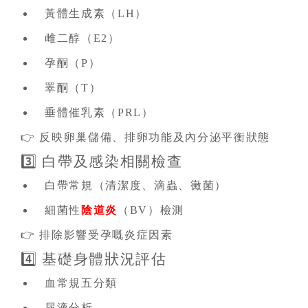
黃體生成素（LH）
雌二醇（E2）
孕酮（P）
睪酮（T）
垂體催乳素（PRL）
👉 反映卵巢儲備、排卵功能及內分泌平衡狀態
3️⃣ 白帶及感染相關檢查
白帶常規（清潔度、滴蟲、黴菌）
細菌性
陰道炎
（BV）檢測
👉 排除影響受孕嘅炎症因素
4️⃣ 基礎身體狀況評估
血常規五分類
尿液分析