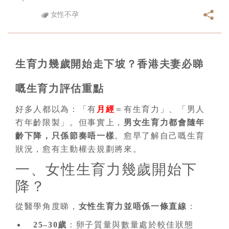
女性不孕
生育力幾歲開始走下坡？香港夫妻必睇
嘅生育力評估重點
好多人都以為：「有
月經
＝有生育力」、「男人
冇年齡限製」。但事實上，
男女生育力都會隨年
齡下降，只係節奏唔一樣
。愈早了解自己嘅生育
狀況，愈有主動權去規劃將來。
一、女性生育力幾歲開始下
降？
從醫學角度睇，
女性生育力並唔係一條直線
：
25–30歲
：卵子質量與數量處於較佳狀態