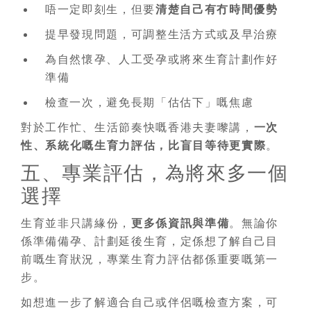
唔一定即刻生，但要
清楚自己有冇時間優勢
提早發現問題，可調整生活方式或及早治療
為自然懷孕、人工受孕或將來生育計劃作好
準備
檢查一次，避免長期「估估下」嘅焦慮
對於工作忙、生活節奏快嘅香港夫妻嚟講，
一次
性、系統化嘅生育力評估，比盲目等待更實際
。
五、專業評估，為將來多一個
選擇
生育並非只講緣份，
更多係資訊與準備
。無論你
係準備備孕、計劃延後生育，定係想了解自己目
前嘅生育狀況，專業生育力評估都係重要嘅第一
步。
如想進一步了解適合自己或伴侶嘅檢查方案，可