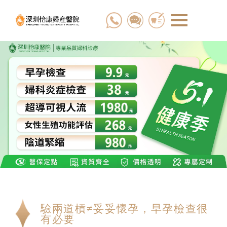
驗兩道槓≠妥妥懷孕，早孕檢查很
有必要