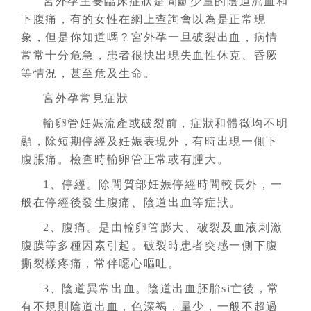
宮外孕主要臨床症狀是間斷少量的陰道流血和
下腹痛，有的女性在網上查詢會以為是正常現
象，但是你知道嗎？宮外孕一旦破裂出血，病情
常常十分危急，患者很快出現失血性休克、昏厥
等情況，甚至危及生命。
宮外孕常見症狀
輸卵管妊娠流產或破裂前，症狀和體徵均不明
顯，除短期停經及妊娠表現外，有時出現一側下
腹脹痛。檢查時輸卵管正常或有腫大。
1、停經。除間質部妊娠停經時間較長外，一
般在停經後發生腹痛、陰道出血等症狀。
2、腹痛。是由輸卵管膨大、破裂及血液刺激
腹膜等多種因素引起。破裂時患者突感一側下腹
撕裂樣疼痛，常伴噁心嘔吐。
3、陰道異常出血。陰道出血胚胎si亡後，常
有不規則陰道出血，色深褐，量少，一般不超過