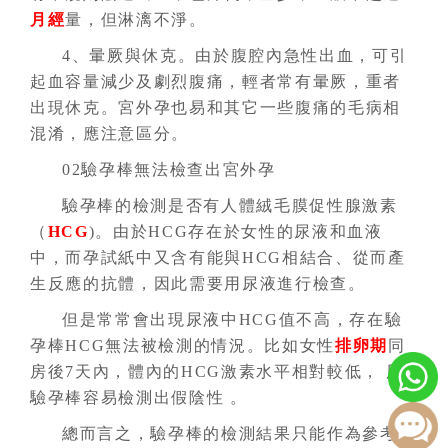
月經
量，但淋漓不淨。
4、暈厥與休克。由於腹腔內急性出血，可引
起血容量減少及劇烈腹痛，輕者常有暈厥，重者
出現休克。宮外孕也易和其它一些腹痛的毛病相
混淆，應注意區分。
02驗孕棒無法檢查出宮外孕
驗孕棒的檢測是否有人體絨毛膜促性腺激素
（
HCG
)。由於HCG存在於女性的尿液和血液
中，而孕試紙中又含有能與HCG相結合、從而產
生反應的抗體，因此需要用尿液進行檢查。
但是常常會出現尿液中HCG值不高，存在驗
孕棒HCG無法被檢測的情況。比如女性
排卵期
同
房後7天內，體內的HCG激素水平相對較低， 用
驗孕棒容易檢測出假陰性 。
總而言之，驗孕棒的檢測結果只能作為參考，