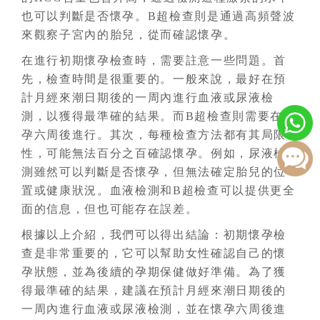
也可以判斷是否懷孕。B超檢查則是通過高頻聲波
來觀察子宮內的胎兒，從而確認懷孕。
在進行初期懷孕檢查時，需要註意一些問題。首
先，檢查時間是很重要的。一般來說，最好在預
計月經來潮日期後的一周內進行血液或尿液檢
測，以獲得最準確的結果。而B超檢查則需要在懷
孕六周後進行。其次，每種檢查方法都有其局限
性，可能無法百分之百確認懷孕。例如，尿液檢
測雖然可以判斷是否懷孕，但無法確定胎兒的位
置或健康狀況。血液檢測和B超檢查可以提供更全
面的信息，但也可能存在誤差。
根據以上介紹，我們可以得出結論：初期懷孕檢
查是非常重要的，它可以幫助女性確認自己的懷
孕狀態，並為後續的孕期保健做好準備。為了獲
得最準確的結果，建議在預計月經來潮日期後的
一周內進行血液或尿液檢測，並在懷孕六周後進