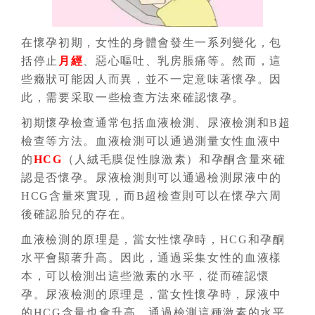
在懷孕初期，女性的身體會發生一系列變化，包
括停止
月經
、惡心嘔吐、乳房脹痛等。然而，這
些癥狀可能因人而異，並不一定意味著懷孕。因
此，需要采取一些檢查方法來確認懷孕。
初期懷孕檢查通常包括血液檢測、尿液檢測和B超
檢查等方法。血液檢測可以通過測量女性血液中
的
HCG
（人絨毛膜促性腺激素）和孕酮含量來確
認是否懷孕。尿液檢測則可以通過檢測尿液中的
HCG含量來實現，而B超檢查則可以在懷孕六周
後確認胎兒的存在。
血液檢測的原理是，當女性懷孕時，HCG和孕酮
水平會顯著升高。因此，通過采集女性的血液樣
本，可以檢測出這些激素的水平，從而確認懷
孕。尿液檢測的原理是，當女性懷孕時，尿液中
的HCG含量也會升高，通過檢測這種激素的水平