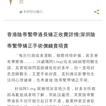
貴
私密部位嫩白
香港陰蒂繫帶過長矯正收費詳情|深圳陰
蒂繫帶矯正手術價錢貴唔貴
「每次行路或者運動，都覺得唔舒服，甚至會
有摩擦痛……」28歲嘅阿Ling(化名)細細聲同醫生
講。其實呢個問題困擾咗佢好多年，但一直唔好
意思睇醫生，又驚手術好貴。直到痛症影響性生
活同心理健康，先考慮做 陰蒂繫帶矯正手術。
好似阿Ling 呢種情況並唔少見，好多女性都
因為尷尬或者唔了解，而延誤處理。其實陰蒂繫
帶過長不但可能引起日常不適，嚴重時甚至會影