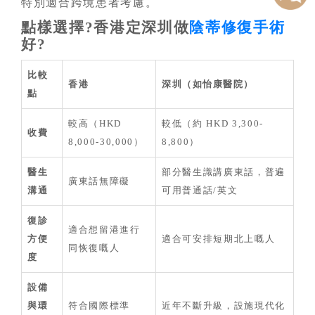
特別適合跨境患者考慮。
點樣選擇?香港定深圳做
陰蒂修復手術
好?
比較
香港
深圳（如怡康醫院）
點
較高（HKD
較低（約 HKD 3,300-
收費
8,000-30,000）
8,800）
醫生
部分醫生識講廣東話，普遍
廣東話無障礙
溝通
可用普通話/英文
復診
適合想留港進行
方便
適合可安排短期北上嘅人
同恢復嘅人
度
設備
與環
符合國際標準
近年不斷升級，設施現代化