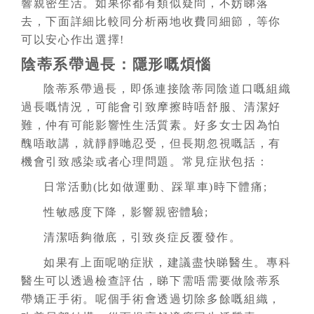
響親密生活。如果你都有類似疑問，不妨睇落
去，下面詳細比較同分析兩地收費同細節，等你
可以安心作出選擇!
陰蒂系帶過長：隱形嘅煩惱
陰蒂系帶過長，即係連接陰蒂同陰道口嘅組織
過長嘅情況，可能會引致摩擦時唔舒服、清潔好
難，仲有可能影響性生活質素。好多女士因為怕
醜唔敢講，就靜靜哋忍受，但長期忽視嘅話，有
機會引致感染或者心理問題。常見症狀包括：
日常活動(比如做運動、踩單車)時下體痛;
性敏感度下降，影響親密體驗;
清潔唔夠徹底，引致炎症反覆發作。
如果有上面呢啲症狀，建議盡快睇醫生。專科
醫生可以透過檢查評估，睇下需唔需要做陰蒂系
帶矯正手術。呢個手術會透過切除多餘嘅組織，