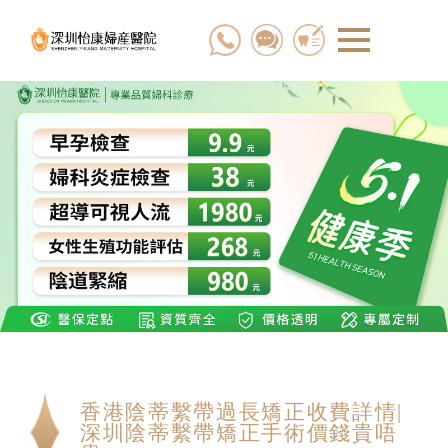
香港陰蒂繫帶過長矯正收費詳情|
深圳陰蒂繫帶矯正手術價錢貴唔