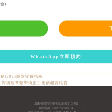
合)
WhatsApp立即預約
!2025縮陰收費指南
|深圳陰蒂繫帶矯正手術價錢貴唔貴
廣東省深圳市羅湖區紅桂路1018號
服務熱線：00852-59885274