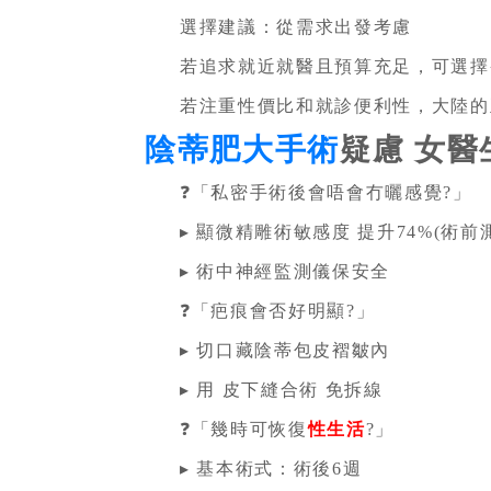
選擇建議：從需求出發考慮
若追求就近就醫且預算充足，可選擇
若注重性價比和就診便利性，大陸的
陰蒂肥大手術
疑慮 女醫
❓「私密手術後會唔會冇曬感覺?」
▸ 顯微精雕術敏感度 提升74%(術前
▸ 術中神經監測儀保安全
❓「疤痕會否好明顯?」
▸ 切口藏陰蒂包皮褶皺內
▸ 用 皮下縫合術 免拆線
❓「幾時可恢復
性生活
?」
▸ 基本術式：術後6週