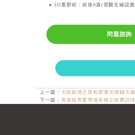
▸ 3D重塑術：術後8週(需醫生確認癒
問題諮詢
上一篇：
大陸歐洲之星私密激光價錢大揭秘
下一篇：
香港陰蒂繫帶過長矯正收費詳情