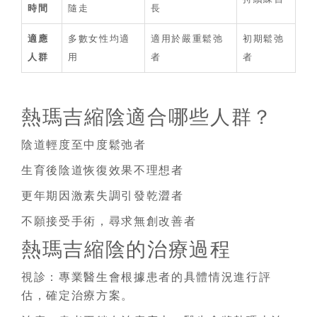
時間
隨走
長
適應
多數女性均適
適用於嚴重鬆弛
初期鬆弛
人群
用
者
者
熱瑪吉縮陰適合哪些人群？
陰道輕度至中度鬆弛者
生育後陰道恢復效果不理想者
更年期因激素失調引發乾澀者
不願接受手術，尋求無創改善者
熱瑪吉縮陰的治療過程
視診：專業醫生會根據患者的具體情況進行評
估，確定治療方案。