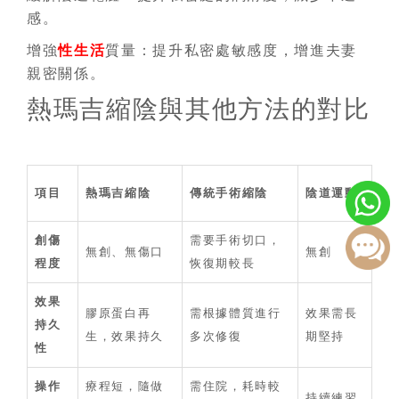
感。
增強
性生活
質量：提升私密處敏感度，增進夫妻
親密關係。
熱瑪吉縮陰與其他方法的對比
項目
熱瑪吉縮陰
傳統手術縮陰
陰道運動
創傷
需要手術切口，
無創、無傷口
無創
程度
恢復期較長
效果
膠原蛋白再
需根據體質進行
效果需長
持久
生，效果持久
多次修復
期堅持
性
操作
療程短，隨做
需住院，耗時較
持續練習