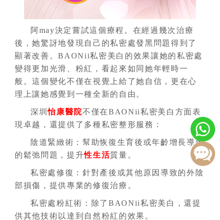
阿may決定嘗試這個療程。在經過幾次治療
後，她驚訝地發現自己的私密處發黑問題得到了
顯著改善。BAONii私密美白的效果讓她的私密處
變得更加光滑、粉紅，看起來如同她年輕時一
般。這個變化不僅在視覺上給了她自信，更在心
理上讓她感覺到一種全新的自由。
深圳
怡康醫院
不僅在BAONii私密美白方面表
現卓越，還提供了多種私密整形服務：
陰道緊緻術：幫助恢復生育後或年齡增長導致
的鬆弛問題，提升
性生活
質量。
私密處修復：針對產後或其他原因導致的外陰
部損傷，提供專業的修復治療。
私密處粉紅術：除了BAONii私密美白，還提
供其他技術以達到自然粉紅的效果。