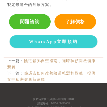
製定最適合的治療方案。
問題諮詢
了解價格
WhatsApp立即預約
上一篇：
陰道鬆弛自查指南，適時幹預開啟健康
新篇
下一篇：
熱瑪吉如何改善陰道乾澀和鬆弛，提供
女性私密健康新選擇
廣東省深圳市羅湖區紅桂路1018號
服務熱線：00852-59885274