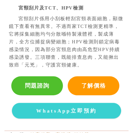
宮頸刮片及TCT、HPV檢測
宮頸刮片係用小刮板輕刮宮頸表面細胞，顯微
鏡下查看有無異常。不過而家TCT檢測更精準，
它將採集細胞均勻分散喺特製液體裡，製成薄
片，全方位捕捉病變細胞；HPV檢測則鎖定病毒
感染情況，因為部分宮頸息肉由高危型HPV持續
感染誘發。三項聯查，既能排查息肉，又能揪出
致癌「元兇」，守護宮頸健康。
問題諮詢
了解價格
WhatsApp立即預約