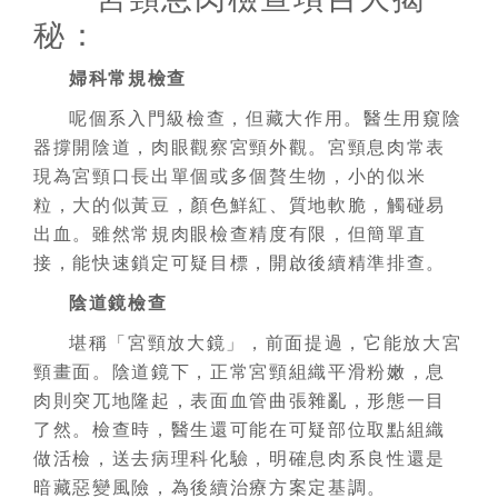
秘：
婦科常規檢查
呢個系入門級檢查，但藏大作用。醫生用窺陰
器撐開陰道，肉眼觀察宮頸外觀。宮頸息肉常表
現為宮頸口長出單個或多個贅生物，小的似米
粒，大的似黃豆，顏色鮮紅、質地軟脆，觸碰易
出血。雖然常規肉眼檢查精度有限，但簡單直
接，能快速鎖定可疑目標，開啟後續精準排查。
陰道鏡檢查
堪稱「宮頸放大鏡」，前面提過，它能放大宮
頸畫面。陰道鏡下，正常宮頸組織平滑粉嫩，息
肉則突兀地隆起，表面血管曲張雜亂，形態一目
了然。檢查時，醫生還可能在可疑部位取點組織
做活檢，送去病理科化驗，明確息肉系良性還是
暗藏惡變風險，為後續治療方案定基調。