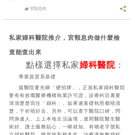
宮頸息肉
私家婦科醫院推介，宮頸息肉做什麼檢
查能查出來
點樣選擇私家
婦科醫院
：
專業資質系基礎
搵醫院要先睇「硬招牌」，正規私家婦科醫院
要有有效嘅醫療機構執業許可證，診療科目裏要
清清楚楚寫住「婦科」。如果連基礎執照都唔清
楚，千祈唔好去。另外，可以查下醫院口碑，問
問身邊人、上上本地生活論壇，邊間醫院醫生醫
術好、護士服務貼心，一睇就知。有啲老字號私
立婦科醫院，喺當地紮根多年，治癒過無數婦科