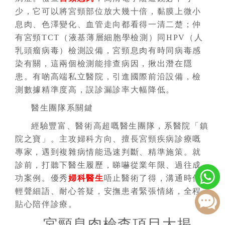
少，它可以將宮頸部位放大幾十倍，黏膜上微小
息肉、色澤變化、血管走向都看得一清二楚；仲
有宮頸TCT（液基薄層細胞學檢測）同HPV（人
乳頭瘤病毒）檢測設備，宮頸息肉有時同病毒感
染有關，這兩個檢測能排查病因，揪出潛在隱
患。有啲高端私立醫院，引進國際前沿設備，檢
測數據精準度高，誤診漏診率大幅降低。
醫生團隊系關鍵
經驗豐富、醫術高超嘅醫生團隊，系醫院「鎮
院之寶」。主攻婦科方向、擅長宮頸疾病診療嘅
專家，遇到複雜病情能迅速判斷、精準施策。就
診前，打聽下醫生履歷，睇嚇從業年限、過往成
功案例。優秀
婦科醫生
唔止醫術了得，溝通時仲
輕聲細語、耐心答疑，安撫患者緊張情緒，全程
貼心陪伴診療。
宮頸息肉檢查項目大揭