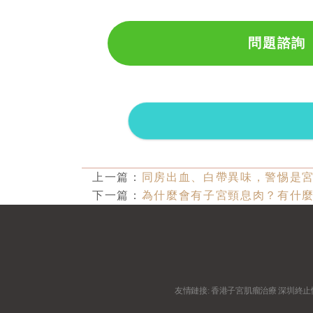
問題諮詢
上一篇：
同房出血、白帶異味，警惕是
下一篇：
為什麼會有子宮頸息肉？有什
友情鏈接:
香港子宮肌瘤治療
深圳終止