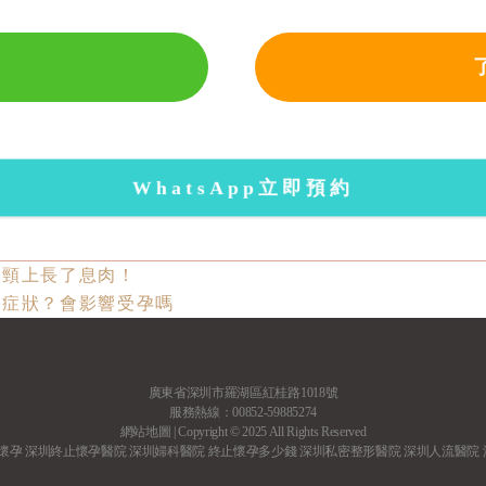
WhatsApp立即預約
宮頸上長了息肉！
麼症狀？會影響受孕嗎
廣東省深圳市羅湖區紅桂路1018號
服務熱線：00852-59885274
網站地圖
| Copyright © 2025 All Rights Reserved
懷孕
深圳終止懷孕醫院
深圳婦科醫院
終止懷孕多少錢
深圳私密整形醫院
深圳人流醫院