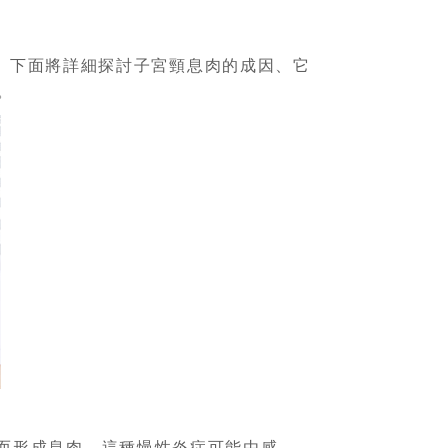
。下面將詳細探討子宮頸息肉的成因、它
。
而形成息肉。這種慢性炎症可能由感