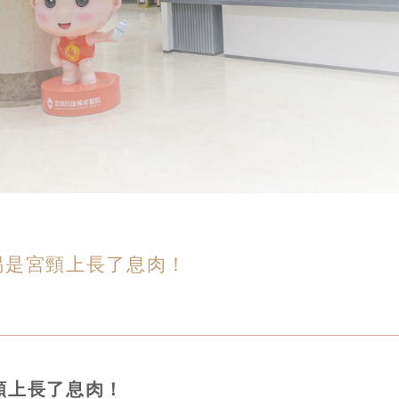
惕是宮頸上長了息肉！
頸上長了息肉！